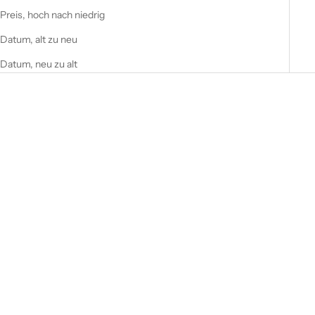
Preis, hoch nach niedrig
Datum, alt zu neu
Datum, neu zu alt
AUSVERKAUFT
SPARE 10%
In den Warenkorb
Travelite Reise Rucksack
Daypack Cabin Size
Bordgepäck 13" Laptopfach
auch für Billigflieger salbei