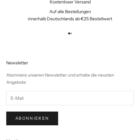
Kostenloser Versand
Auf alle Bestellungen
innerhalb Deutschlands ab €25 Bestellwert
Gehe zu Element 1
Gehe zu Element 2
Newsletter
Abonniere unseren Newsletter und erhalte die neusten
Angebote
ABONNIEREN