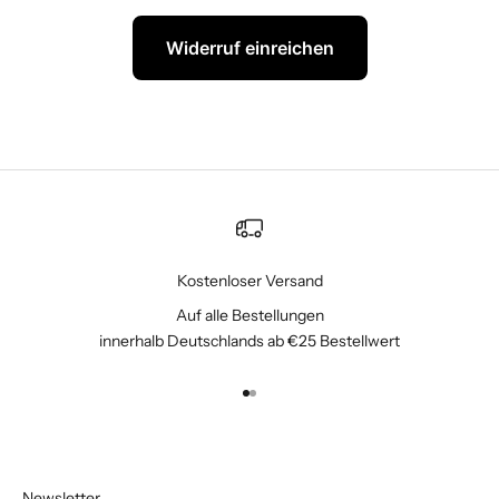
Widerruf einreichen
Kostenloser Versand
Auf alle Bestellungen
innerhalb Deutschlands ab €25 Bestellwert
Gehe zu Element 1
Gehe zu Element 2
Newsletter