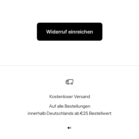
Widerruf einreichen
Kostenloser Versand
Auf alle Bestellungen
innerhalb Deutschlands ab €25 Bestellwert
Gehe zu Element 1
Gehe zu Element 2