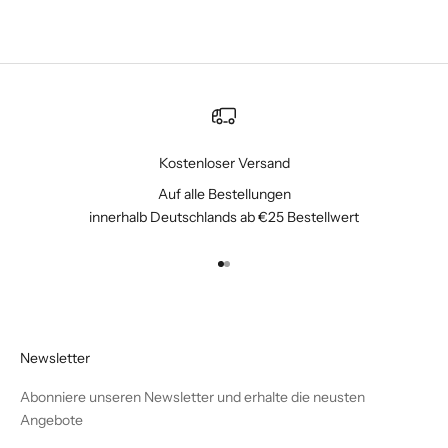
Kostenloser Versand
Auf alle Bestellungen
innerhalb Deutschlands ab €25 Bestellwert
Gehe zu Element 1
Gehe zu Element 2
Newsletter
Abonniere unseren Newsletter und erhalte die neusten
Angebote