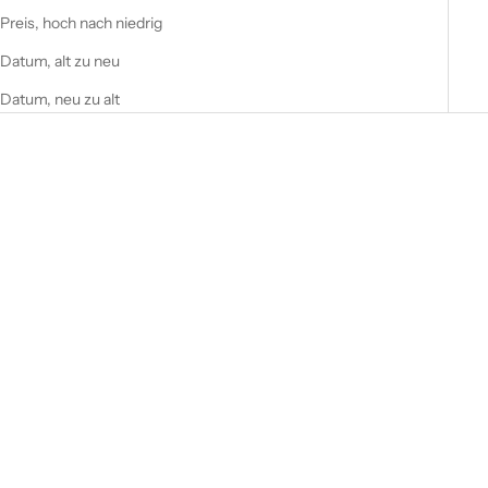
Preis, hoch nach niedrig
Datum, alt zu neu
Datum, neu zu alt
Optionen auswählen
Optionen auswählen
leichter Damen Sommerschal
leichter Damen Sommerschal
Schal Punkte und Ketten
Schal Colorful geometrische
180x80cm
Muster 200x75cm
Angebot
Angebot
€4,99
€4,99