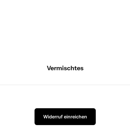
Farbe
Farbe
Gelb/Orange
Grün/Blau
Grün
Rot/Taupe
Grau
Gelb/Taupe
Apricot
Rose/Grau
(5.0)
Blau
Blau/Rot
Vermischtes
Widerruf einreichen