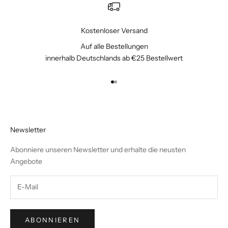
Kostenloser Versand
Auf alle Bestellungen
innerhalb Deutschlands ab €25 Bestellwert
Gehe zu Element 1
Gehe zu Element 2
Newsletter
Abonniere unseren Newsletter und erhalte die neusten
Angebote
ABONNIEREN