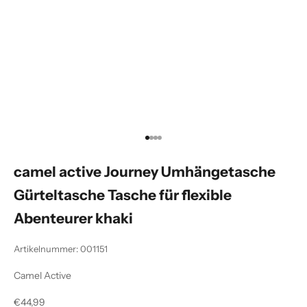
Gehe zu Element 1
Gehe zu Element 2
Gehe zu Element 3
Gehe zu Element 4
camel active Journey Umhängetasche
Gürteltasche Tasche für flexible
Abenteurer khaki
Artikelnummer: 001151
Camel Active
Angebot
€44,99