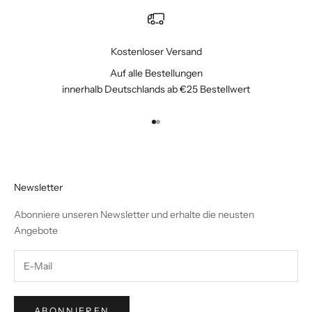
Kostenloser Versand
Auf alle Bestellungen
innerhalb Deutschlands ab €25 Bestellwert
Gehe zu Element 1
Gehe zu Element 2
Newsletter
Abonniere unseren Newsletter und erhalte die neusten
Angebote
ABONNIEREN