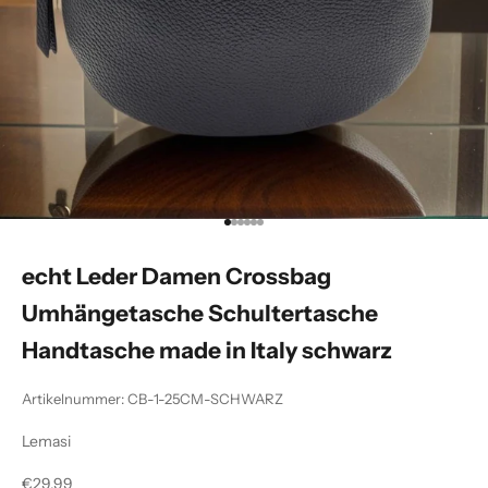
Gehe zu Element 1
Gehe zu Element 2
Gehe zu Element 3
Gehe zu Element 4
Gehe zu Element 5
Gehe zu Element 6
echt Leder Damen Crossbag
Umhängetasche Schultertasche
Handtasche made in Italy schwarz
Artikelnummer: CB-1-25CM-SCHWARZ
Lemasi
Angebot
€29,99