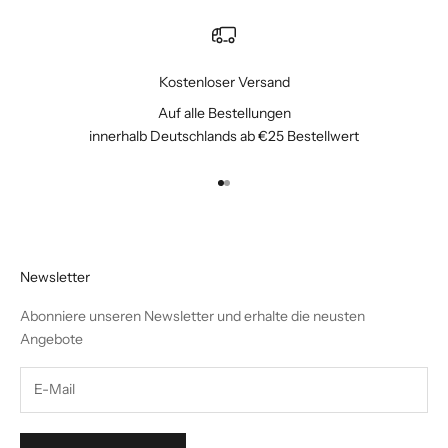
Kostenloser Versand
Auf alle Bestellungen
innerhalb Deutschlands ab €25 Bestellwert
Gehe zu Element 1
Gehe zu Element 2
Newsletter
Abonniere unseren Newsletter und erhalte die neusten
Angebote