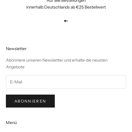
Auf alle Bestellungen
innerhalb Deutschlands ab €25 Bestellwert
Gehe zu Element 1
Gehe zu Element 2
Newsletter
Abonniere unseren Newsletter und erhalte die neusten
Angebote
ABONNIEREN
Menü