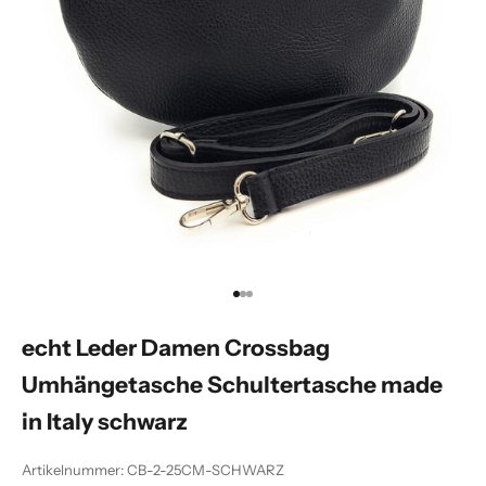
Gehe zu Element 1
Gehe zu Element 2
Gehe zu Element 3
echt Leder Damen Crossbag
Umhängetasche Schultertasche made
in Italy schwarz
Artikelnummer: CB-2-25CM-SCHWARZ