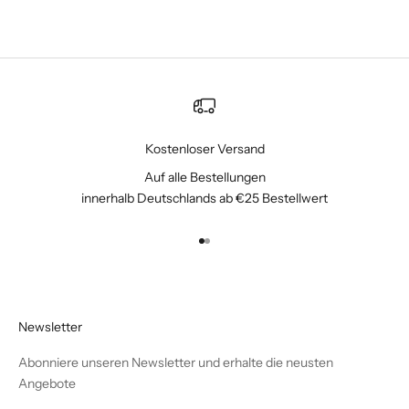
Kostenloser Versand
Auf alle Bestellungen
innerhalb Deutschlands ab €25 Bestellwert
Gehe zu Element 1
Gehe zu Element 2
Newsletter
Abonniere unseren Newsletter und erhalte die neusten
Angebote