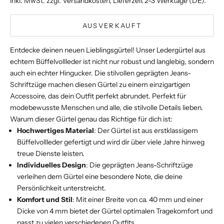
inkl. MwSt. zzgl.
Versandkosten
, Lieferzeit 2-3 Werktage (DE).
AUSVERKAUFT
Entdecke deinen neuen Lieblingsgürtel! Unser Ledergürtel aus
echtem Büffelvollleder ist nicht nur robust und langlebig, sondern
auch ein echter Hingucker. Die stilvollen geprägten Jeans-
Schriftzüge machen diesen Gürtel zu einem einzigartigen
Accessoire, das dein Outfit perfekt abrundet. Perfekt für
modebewusste Menschen und alle, die stilvolle Details lieben.
Warum dieser Gürtel genau das Richtige für dich ist:
Hochwertiges Material
: Der Gürtel ist aus erstklassigem
Büffelvollleder gefertigt und wird dir über viele Jahre hinweg
treue Dienste leisten.
Individuelles Design
: Die geprägten Jeans-Schriftzüge
verleihen dem Gürtel eine besondere Note, die deine
Persönlichkeit unterstreicht.
Komfort und Stil
: Mit einer Breite von ca. 40 mm und einer
Dicke von 4 mm bietet der Gürtel optimalen Tragekomfort und
passt zu vielen verschiedenen Outfits.