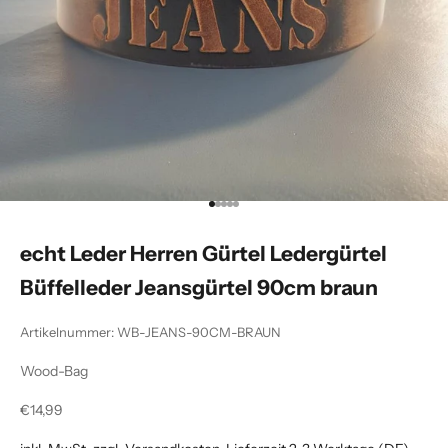
Gehe zu Element 1
Gehe zu Element 2
Gehe zu Element 3
Gehe zu Element 4
Gehe zu Element 5
echt Leder Herren Gürtel Ledergürtel
Büffelleder Jeansgürtel 90cm braun
Artikelnummer: WB-JEANS-90CM-BRAUN
Wood-Bag
Angebot
€14,99