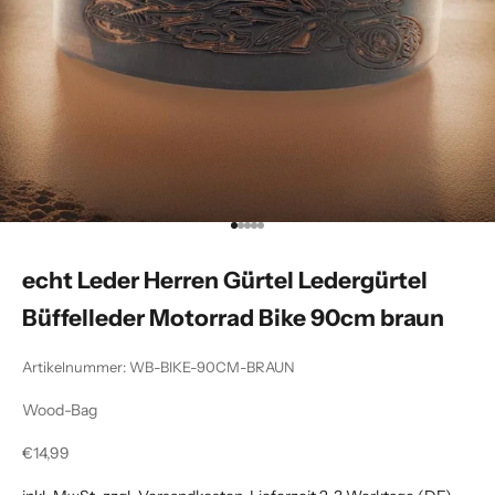
Gehe zu Element 1
Gehe zu Element 2
Gehe zu Element 3
Gehe zu Element 4
Gehe zu Element 5
echt Leder Herren Gürtel Ledergürtel
Büffelleder Motorrad Bike 90cm braun
Artikelnummer: WB-BIKE-90CM-BRAUN
Wood-Bag
Angebot
€14,99