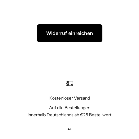
Widerruf einreichen
Kostenloser Versand
Auf alle Bestellungen
innerhalb Deutschlands ab €25 Bestellwert
Gehe zu Element 1
Gehe zu Element 2