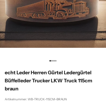
Gehe zu Element 1
Gehe zu Element 2
Gehe zu Element 3
Gehe zu Element 4
Gehe zu Element 5
echt Leder Herren Gürtel Ledergürtel
Büffelleder Trucker LKW Truck 115cm
braun
Artikelnummer: WB-TRUCK-115CM-BRAUN