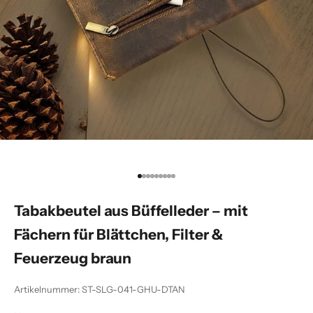
Gehe zu Element 1
Gehe zu Element 2
Gehe zu Element 3
Gehe zu Element 4
Gehe zu Element 5
Gehe zu Element 6
Gehe zu Element 7
Gehe zu Element 8
Gehe zu Element 9
Tabakbeutel aus Büffelleder – mit
Fächern für Blättchen, Filter &
Feuerzeug braun
Artikelnummer: ST-SLG-041-GHU-DTAN