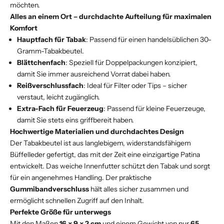
möchten.
Alles an einem Ort – durchdachte Aufteilung für maximalen
Komfort
Hauptfach für Tabak
: Passend für einen handelsüblichen 30-
Gramm-Tabakbeutel.
Blättchenfach
: Speziell für Doppelpackungen konzipiert,
damit Sie immer ausreichend Vorrat dabei haben.
Reißverschlussfach
: Ideal für Filter oder Tips – sicher
verstaut, leicht zugänglich.
Extra-Fach für Feuerzeug
: Passend für kleine Feuerzeuge,
damit Sie stets eins griffbereit haben.
Hochwertige Materialien und durchdachtes Design
Der Tabakbeutel ist aus langlebigem, widerstandsfähigem
Büffelleder gefertigt, das mit der Zeit eine einzigartige Patina
entwickelt. Das weiche Innenfutter schützt den Tabak und sorgt
für ein angenehmes Handling. Der praktische
Gummibandverschluss
hält alles sicher zusammen und
ermöglicht schnellen Zugriff auf den Inhalt.
Perfekte Größe für unterwegs
Mit den Maßen
16 x 9 x 2 cm
und einem Gewicht von nur
65