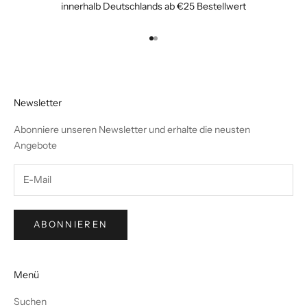
innerhalb Deutschlands ab €25 Bestellwert
Gehe zu Element 1
Gehe zu Element 2
Newsletter
Abonniere unseren Newsletter und erhalte die neusten
Angebote
ABONNIEREN
Menü
Suchen