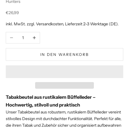
Hunters
Angebot
€26,99
inkl. MwSt. zzgl.
Versandkosten
, Lieferzeit 2-3 Werktage (DE).
Anzahl verringern
Anzahl erhöhen
IN DEN WARENKORB
Tabakbeutel aus rustikalem Büffelleder –
Hochwertig, stilvoll und praktisch
Unser Tabakbeutel aus robustem, rustikalem Büffelleder vereint
stilvolles Design mit durchdachter Funktionalität. Perfekt für alle,
die ihren Tabak und Zubehör sicher und organisiert aufbewahren