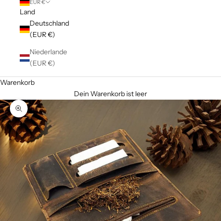
EUR €
Land
Deutschland
(EUR €)
Niederlande
(EUR €)
Warenkorb
Dein Warenkorb ist leer
Bild vergrößern