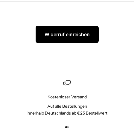
Widerruf einreichen
Kostenloser Versand
Auf alle Bestellungen
innerhalb Deutschlands ab €25 Bestellwert
Gehe zu Element 1
Gehe zu Element 2