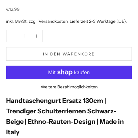
Angebot
€12,99
inkl. MwSt. zzgl.
Versandkosten
, Lieferzeit 2-3 Werktage (DE).
Anzahl verringern
Anzahl erhöhen
IN DEN WARENKORB
Weitere Bezahlmöglichkeiten
Handtaschengurt Ersatz 130cm |
Trendiger Schulterriemen Schwarz-
Beige | Ethno-Rauten-Design | Made in
Italy