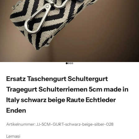
Gehe zu Element 1
Gehe zu Element 2
Gehe zu Element 3
Gehe zu Element 4
Ersatz Taschengurt Schultergurt
Tragegurt Schulterriemen 5cm made in
Italy schwarz beige Raute Echtleder
Enden
Artikelnummer: JJ-5CM-GURT-schwarz-beige-silber-028
Lemasi