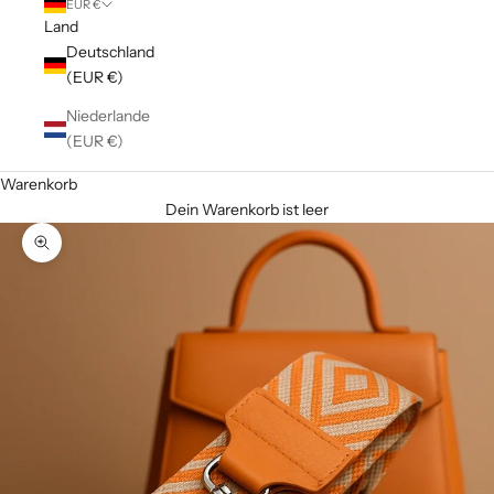
EUR €
Land
Deutschland
(EUR €)
Niederlande
(EUR €)
Warenkorb
Dein Warenkorb ist leer
Bild vergrößern