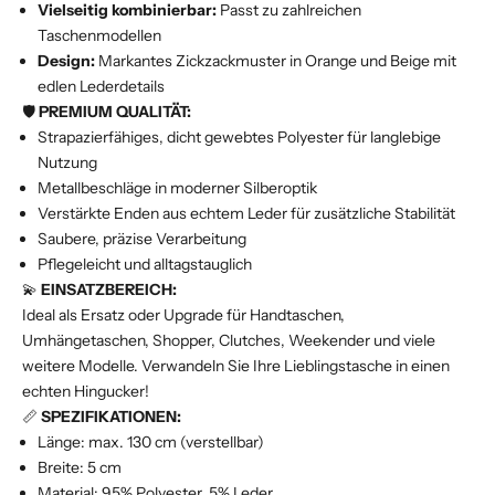
Vielseitig kombinierbar:
Passt zu zahlreichen
Taschenmodellen
Design:
Markantes Zickzackmuster in Orange und Beige mit
edlen Lederdetails
🛡️
PREMIUM QUALITÄT:
Strapazierfähiges, dicht gewebtes Polyester für langlebige
Nutzung
Metallbeschläge in moderner Silberoptik
Verstärkte Enden aus echtem Leder für zusätzliche Stabilität
Saubere, präzise Verarbeitung
Pflegeleicht und alltagstauglich
💫
EINSATZBEREICH:
Ideal als Ersatz oder Upgrade für Handtaschen,
Umhängetaschen, Shopper, Clutches, Weekender und viele
weitere Modelle. Verwandeln Sie Ihre Lieblingstasche in einen
echten Hingucker!
📏
SPEZIFIKATIONEN:
Länge: max. 130 cm (verstellbar)
Breite: 5 cm
Material: 95% Polyester, 5% Leder