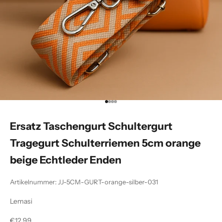
Gehe zu Element 1
Gehe zu Element 2
Gehe zu Element 3
Gehe zu Element 4
Ersatz Taschengurt Schultergurt
Tragegurt Schulterriemen 5cm orange
beige Echtleder Enden
Artikelnummer: JJ-5CM-GURT-orange-silber-031
Lemasi
Angebot
€12,99