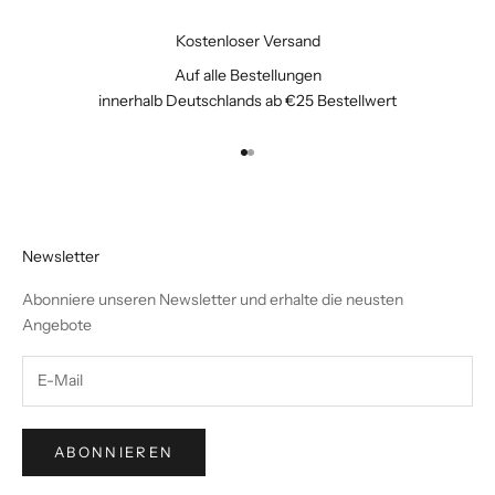
Kostenloser Versand
Auf alle Bestellungen
innerhalb Deutschlands ab €25 Bestellwert
Gehe zu Element 1
Gehe zu Element 2
Newsletter
Abonniere unseren Newsletter und erhalte die neusten
Angebote
ABONNIEREN