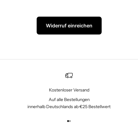
Widerruf einreichen
Kostenloser Versand
Auf alle Bestellungen
innerhalb Deutschlands ab €25 Bestellwert
Gehe zu Element 1
Gehe zu Element 2