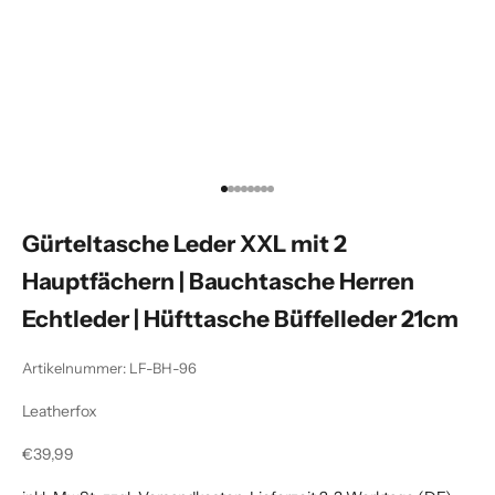
Gehe zu Element 1
Gehe zu Element 2
Gehe zu Element 3
Gehe zu Element 4
Gehe zu Element 5
Gehe zu Element 6
Gehe zu Element 7
Gehe zu Element 8
Gürteltasche Leder XXL mit 2
Hauptfächern | Bauchtasche Herren
Echtleder | Hüfttasche Büffelleder 21cm
Artikelnummer: LF-BH-96
Leatherfox
Angebot
€39,99