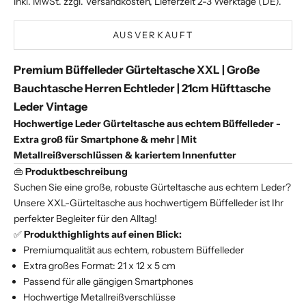
inkl. MwSt. zzgl.
Versandkosten
, Lieferzeit 2-3 Werktage (DE).
AUSVERKAUFT
Premium Büffelleder Gürteltasche XXL | Große
Bauchtasche Herren Echtleder | 21cm Hüfttasche
Leder Vintage
Hochwertige Leder Gürteltasche aus echtem Büffelleder -
Extra groß für Smartphone & mehr | Mit
Metallreißverschlüssen & kariertem Innenfutter
👜
Produktbeschreibung
Suchen Sie eine große, robuste Gürteltasche aus echtem Leder?
Unsere XXL-Gürteltasche aus hochwertigem Büffelleder ist Ihr
perfekter Begleiter für den Alltag!
✅
Produkthighlights auf einen Blick:
Premiumqualität aus echtem, robustem Büffelleder
Extra großes Format: 21 x 12 x 5 cm
Passend für alle gängigen Smartphones
Hochwertige Metallreißverschlüsse