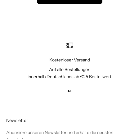
Kostenloser Versand
Auf alle Bestellungen
innerhalb Deutschlands ab €25 Bestellwert
Gehe zu Element 1
Gehe zu Element 2
Newsletter
Abonniere unseren Newsletter und erhalte die neusten