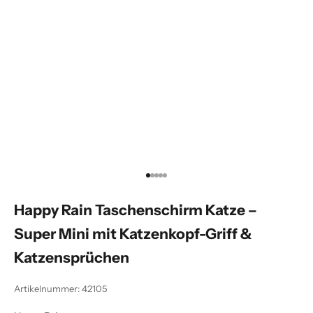
Gehe zu Element 1
Gehe zu Element 2
Gehe zu Element 3
Gehe zu Element 4
Gehe zu Element 5
Happy Rain Taschenschirm Katze –
Super Mini mit Katzenkopf-Griff &
Katzensprüchen
Artikelnummer: 42105