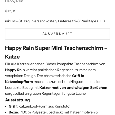
Happy Rain
Angebot
€12,99
inkl. MwSt. zzgl.
Versandkosten
, Lieferzeit 2-3 Werktage (DE).
AUSVERKAUFT
Happy Rain Super Mini Taschenschirm –
Katze
Für alle Katzenliebhaber: Dieser kompakte Taschenschirm von
Happy Rain
vereint praktischen Regenschutz mit einem
verspielten Design. Der charakteristische
Griff in
Katzenkopfform
macht ihn zum echten Hingucker – und der
bedruckte Bezug mit
Katzenmotiven und witzigen Sprüchen
sorgt selbst an grauen Regentagen für gute Laune.
Ausstattung
Griff:
Katzenkopf-Form aus Kunststoff
Bezug:
100 % Polyester, bedruckt mit Katzenmotiven &