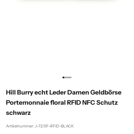
Gehe zu Element 1
Gehe zu Element 2
Gehe zu Element 3
Gehe zu Element 4
Gehe zu Element 5
Hill Burry echt Leder Damen Geldbörse
Portemonnaie floral RFID NFC Schutz
schwarz
Artikelnummer: J-72/SF-RFID-BLACK