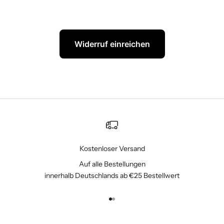
Widerruf einreichen
Kostenloser Versand
Auf alle Bestellungen
innerhalb Deutschlands ab €25 Bestellwert
Gehe zu Element 1
Gehe zu Element 2