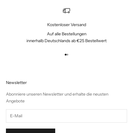
Kostenloser Versand
Auf alle Bestellungen
innerhalb Deutschlands ab €25 Bestellwert
Gehe zu Element 1
Gehe zu Element 2
Newsletter
Abonniere unseren Newsletter und erhalte die neusten
Angebote