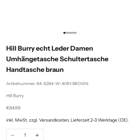
Gehe zu Element 1
Gehe zu Element 2
Gehe zu Element 3
Gehe zu Element 4
Gehe zu Element 5
Gehe zu Element 6
Gehe zu Element 7
Hill Burry echt Leder Damen
Umhängetasche Schultertasche
Handtasche braun
Artikelnummer: 64-6284-W-4081-BROWN
Hill Burry
Angebot
€84,99
inkl. MwSt. zzgl.
Versandkosten
, Lieferzeit 2-3 Werktage (DE).
Anzahl verringern
Anzahl erhöhen