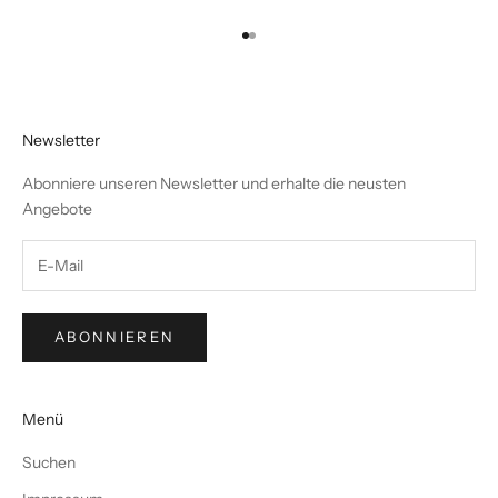
Gehe zu Element 1
Gehe zu Element 2
Newsletter
Abonniere unseren Newsletter und erhalte die neusten
Angebote
ABONNIEREN
Menü
Suchen