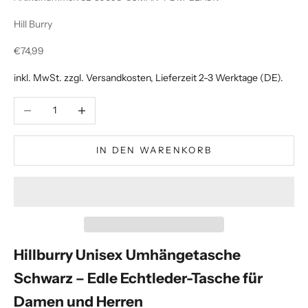
Hill Burry
Angebot
€74,99
inkl. MwSt. zzgl.
Versandkosten
, Lieferzeit 2-3 Werktage (DE).
Anzahl verringern
Anzahl erhöhen
IN DEN WARENKORB
Hillburry Unisex Umhängetasche
Schwarz – Edle Echtleder-Tasche für
Damen und Herren