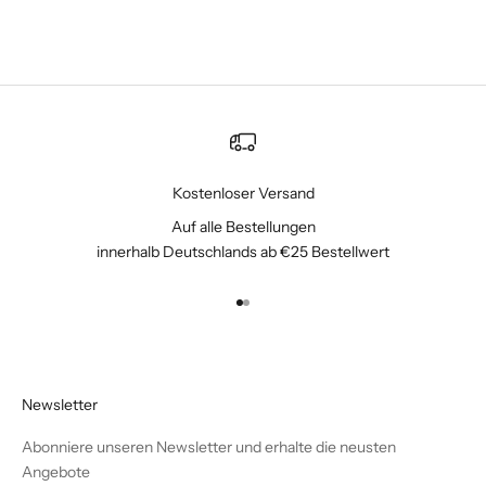
Kostenloser Versand
Auf alle Bestellungen
innerhalb Deutschlands ab €25 Bestellwert
Gehe zu Element 1
Gehe zu Element 2
Newsletter
Abonniere unseren Newsletter und erhalte die neusten
Angebote