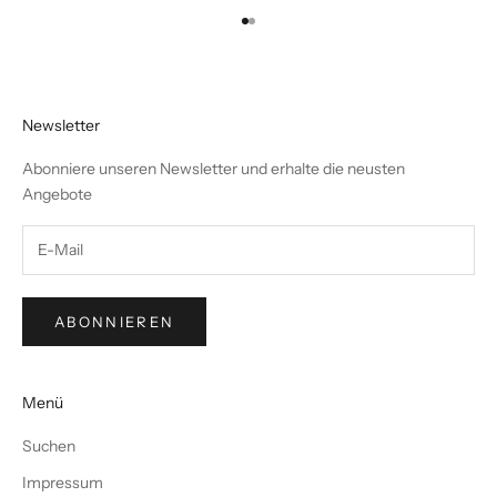
Gehe zu Element 1
Gehe zu Element 2
Newsletter
Abonniere unseren Newsletter und erhalte die neusten
Angebote
ABONNIEREN
Menü
Suchen
Impressum