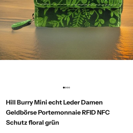
Gehe zu Element 1
Gehe zu Element 2
Gehe zu Element 3
Gehe zu Element 4
Hill Burry Mini echt Leder Damen
Geldbörse Portemonnaie RFID NFC
Schutz floral grün