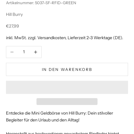
Artikelnummer: 5037-SF-RFID-GREEN
Hill Burry
Angebot
€27,99
inkl. MwSt. zzgl.
Versandkosten
, Lieferzeit 2-3 Werktage (DE).
Anzahl verringern
Anzahl erhöhen
IN DEN WARENKORB
Entdecke die Mini Geldbörse von Hill Burry: Dein stilvoller
Begleiter für den Urlaub und den Alltag!
Hergestellt aus hochwertigem gewachstem Rindleder bietet