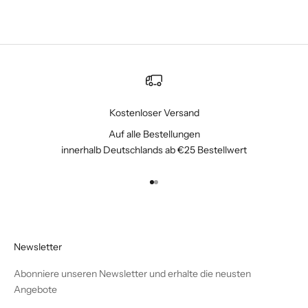
Kostenloser Versand
Auf alle Bestellungen
innerhalb Deutschlands ab €25 Bestellwert
Gehe zu Element 1
Gehe zu Element 2
Newsletter
Abonniere unseren Newsletter und erhalte die neusten
Angebote