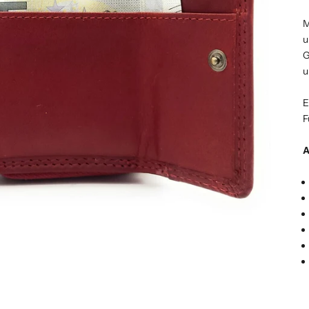
M
u
G
u
E
F
A