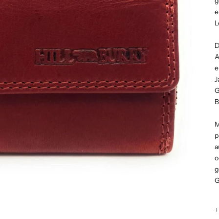
g
e
L
D
A
e
J
G
B
M
p
a
o
g
G
T