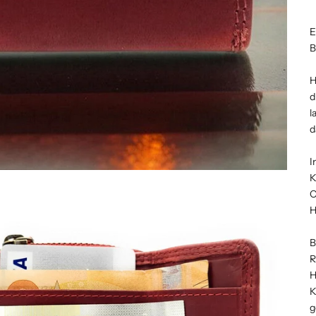
E
B
H
d
l
d
I
K
O
H
B
R
H
K
g