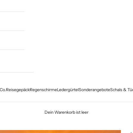
Co.
Reisegepäck
Regenschirme
Ledergürtel
Sonderangebote
Schals & Tü
Dein Warenkorb ist leer