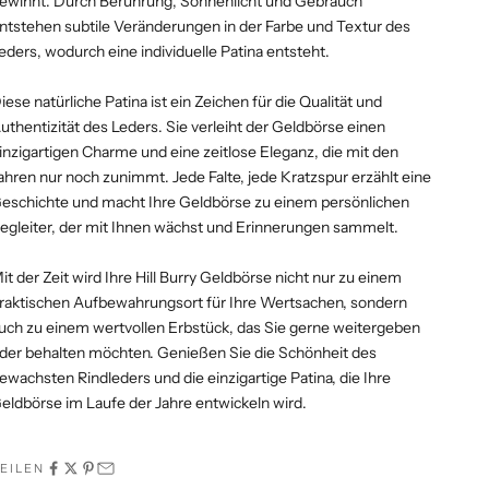
ewinnt. Durch Berührung, Sonnenlicht und Gebrauch
ntstehen subtile Veränderungen in der Farbe und Textur des
eders, wodurch eine individuelle Patina entsteht.
iese natürliche Patina ist ein Zeichen für die Qualität und
uthentizität des Leders. Sie verleiht der Geldbörse einen
inzigartigen Charme und eine zeitlose Eleganz, die mit den
ahren nur noch zunimmt. Jede Falte, jede Kratzspur erzählt eine
eschichte und macht Ihre Geldbörse zu einem persönlichen
egleiter, der mit Ihnen wächst und Erinnerungen sammelt.
it der Zeit wird Ihre Hill Burry Geldbörse nicht nur zu einem
raktischen Aufbewahrungsort für Ihre Wertsachen, sondern
uch zu einem wertvollen Erbstück, das Sie gerne weitergeben
der behalten möchten. Genießen Sie die Schönheit des
ewachsten Rindleders und die einzigartige Patina, die Ihre
eldbörse im Laufe der Jahre entwickeln wird.
EILEN