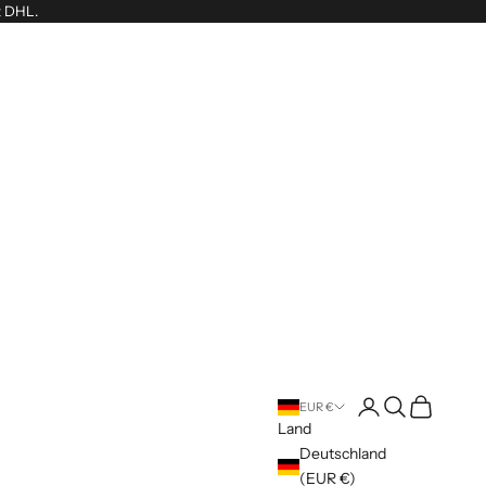
t DHL.
Anmelden
Suchen
Warenkorb
EUR €
Land
Deutschland
(EUR €)