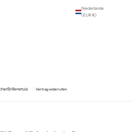
Niederlande
(EUR €)
cher
Brillenetuis
Vertrag widerrufen