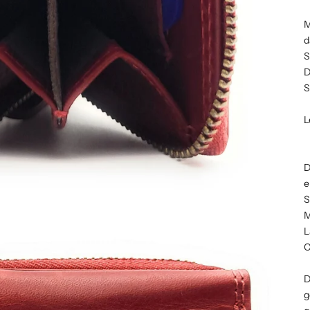
M
d
S
D
S
L
D
e
S
M
L
C
D
g