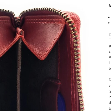
D
T
p
z
A
L
b
D
s
g
i
d
L