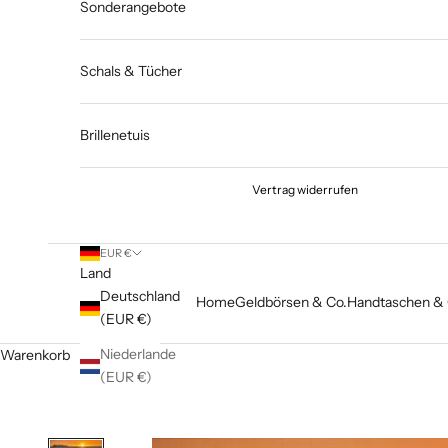
Sonderangebote
Schals & Tücher
Brillenetuis
Vertrag widerrufen
EUR €
Land
Deutschland
Home
Geldbörsen & Co.
Handtaschen & 
(EUR €)
Niederlande
Warenkorb
(EUR €)