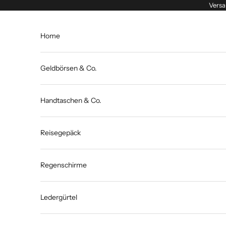
Zum Inhalt springen
Versa
Home
Geldbörsen & Co.
Handtaschen & Co.
Reisegepäck
Regenschirme
Ledergürtel