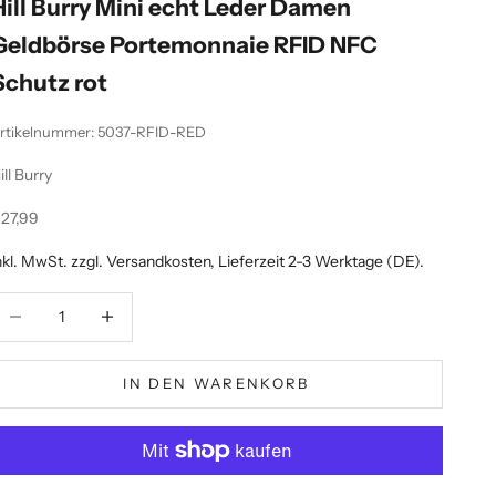
Hill Burry Mini echt Leder Damen
Geldbörse Portemonnaie RFID NFC
Schutz rot
rtikelnummer: 5037-RFID-RED
ill Burry
ngebot
27,99
nkl. MwSt. zzgl.
Versandkosten
, Lieferzeit 2-3 Werktage (DE).
nzahl verringern
Anzahl erhöhen
IN DEN WARENKORB