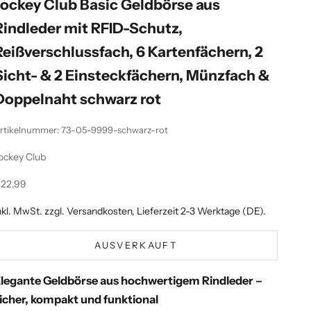
Jockey Club Basic Geldbörse aus
Rindleder mit RFID-Schutz,
Reißverschlussfach, 6 Kartenfächern, 2
Sicht- & 2 Einsteckfächern, Münzfach &
Doppelnaht schwarz rot
rtikelnummer: 73-05-9999-schwarz-rot
ockey Club
ngebot
22,99
nkl. MwSt. zzgl.
Versandkosten
, Lieferzeit 2-3 Werktage (DE).
AUSVERKAUFT
legante Geldbörse aus hochwertigem Rindleder –
icher, kompakt und funktional