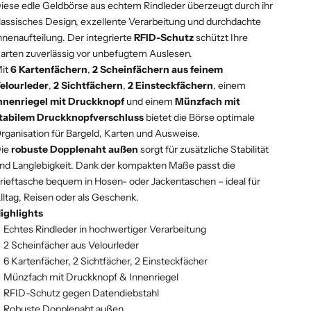
iese edle Geldbörse aus echtem Rindleder überzeugt durch ihr
lassisches Design, exzellente Verarbeitung und durchdachte
nnenaufteilung. Der integrierte
RFID-Schutz
schützt Ihre
arten zuverlässig vor unbefugtem Auslesen.
it
6 Kartenfächern
,
2 Scheinfächern aus feinem
elourleder
,
2 Sichtfächern
,
2 Einsteckfächern
, einem
nnenriegel mit Druckknopf
und einem
Münzfach mit
tabilem Druckknopfverschluss
bietet die Börse optimale
rganisation für Bargeld, Karten und Ausweise.
ie
robuste Dopplenaht außen
sorgt für zusätzliche Stabilität
nd Langlebigkeit. Dank der kompakten Maße passt die
rieftasche bequem in Hosen- oder Jackentaschen – ideal für
lltag, Reisen oder als Geschenk.
ighlights
Echtes Rindleder in hochwertiger Verarbeitung
2 Scheinfächer aus Velourleder
6 Kartenfächer, 2 Sichtfächer, 2 Einsteckfächer
Münzfach mit Druckknopf & Innenriegel
RFID-Schutz gegen Datendiebstahl
Robuste Dopplenaht außen