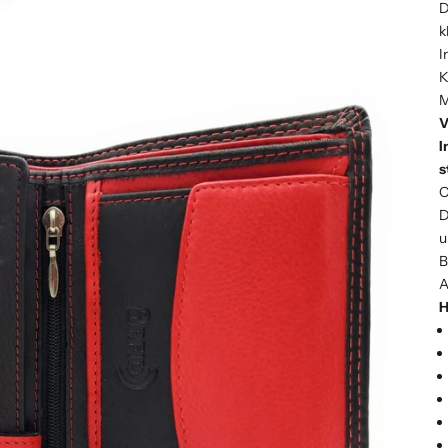
D
k
I
K
M
V
I
s
O
D
u
B
A
H