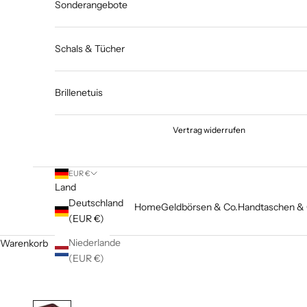
Sonderangebote
Schals & Tücher
Brillenetuis
Vertrag widerrufen
EUR €
Land
Deutschland
Home
Geldbörsen & Co.
Handtaschen & 
(EUR €)
Niederlande
Warenkorb
(EUR €)