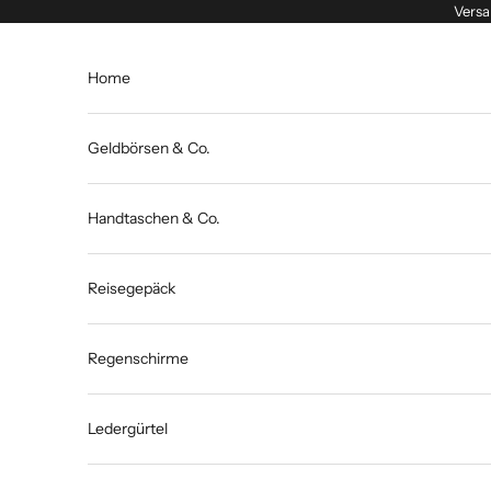
Zum Inhalt springen
Versa
Home
Geldbörsen & Co.
Handtaschen & Co.
Reisegepäck
Regenschirme
Ledergürtel