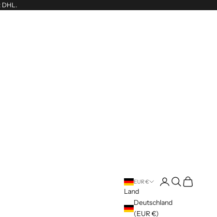
t DHL.
Anmelden
Suchen
Warenkorb
EUR €
Land
Deutschland
(EUR €)