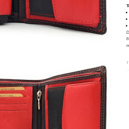
T
D
F
m
T