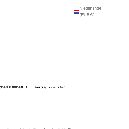
Niederlande
(EUR €)
cher
Brillenetuis
Vertrag widerrufen