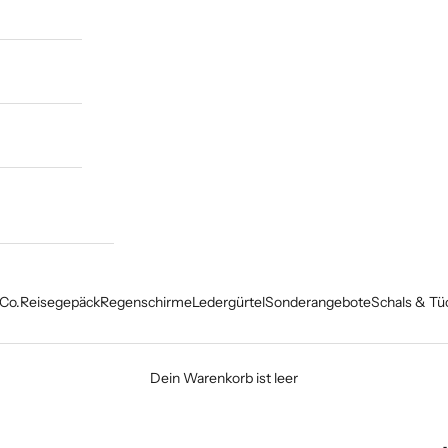
Co.
Reisegepäck
Regenschirme
Ledergürtel
Sonderangebote
Schals & Tü
Dein Warenkorb ist leer