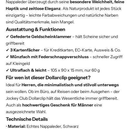
Nappaleder überzeugt durch seine
besondere Weichheit, feine
Haptik und zeitlose Eleganz
. Als Naturprodukt ist jedes Stück
einzigartig – leichte Farbabweichungen und natürliche Narben
sind Qualitätsmerkmale, kein Mangel.
Ausstattung & Funktionen
✔
Gefederte Geldscheinklammer
– hält Scheine sicher und
griffbereit
✔
3 Kartenfächer
– für Kreditkarten, EC-Karte, Ausweis & Co.
✔
Münzfach mit Federschnappverschluss
– schneller Zugriff
auf Kleingeld
✔
Ultraflach & leicht
– 105 x 90 x 15 mm, nur 60 g
Für wen ist dieser Dollarclip geeignet?
Ideal für
Herren, die minimalistisch und stilvoll unterwegs
sein wollen. Ob im Büro, auf Reisen oder beim Ausgehen – der
Jockey Club Dollarclip hält das Wesentliche immer griffbereit.
Auch als
hochwertiges Geschenk für Männer
eine
ausgezeichnete Wahl.
Technische Details
•
Material:
Echtes Nappaleder, Schwarz