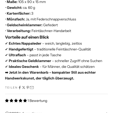
•
Maße:
105 x 90 x 15 mm
•
Gewicht:
ca. 60 g
•
Kartenfächer:
3
•
Münzfach:
Ja, mit Federschnappverschluss
•
Geldscheinklammer:
Gefedert
•
Verarbeitung:
Feintäschner-Handarbeit
Vorteile auf einen Blick
✔
Echtes Nappaleder
– weich, langlebig, zeitlos
✔
Handgefertigt
– traditionelle Feintäschner-Qualität
✔
Ultraflach
– passt in jede Tasche
✔
Praktische Geldklammer
– schneller Zugriff ohne Suchen
✔
Ideales Geschenk
– für Männer, die Qualität schätzen
➡️ Jetzt in den Warenkorb – kompakter Stil aus echter
Handwerkskunst, der täglich überzeugt.
TEILEN
1 Bewertung