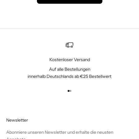
Kostenloser Versand
Auf alle Bestellungen
innerhalb Deutschlands ab €25 Bestellwert
Gehe zu Element 1
Gehe zu Element 2
Newsletter
Abonniere unseren Newsletter und erhalte die neusten