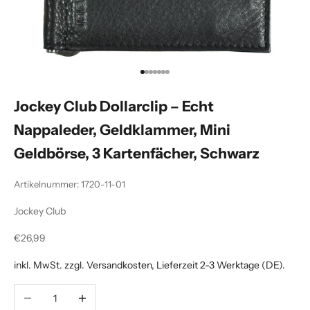
Gehe zu Element 1
Gehe zu Element 2
Gehe zu Element 3
Gehe zu Element 4
Gehe zu Element 5
Gehe zu Element 6
Gehe zu Element 7
Jockey Club Dollarclip – Echt
Nappaleder, Geldklammer, Mini
Geldbörse, 3 Kartenfächer, Schwarz
Artikelnummer: 1720-11-01
Jockey Club
Angebot
€26,99
inkl. MwSt. zzgl.
Versandkosten
, Lieferzeit 2-3 Werktage (DE).
Anzahl verringern
Anzahl erhöhen