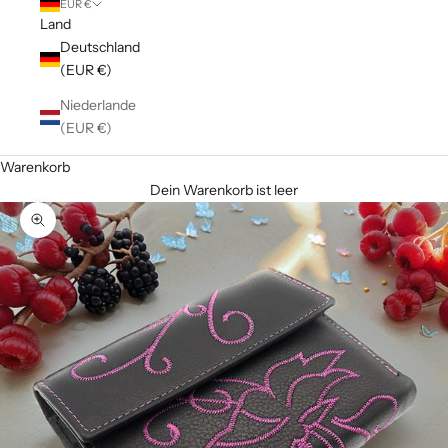
EUR €
Land
Deutschland
(EUR €)
Niederlande
(EUR €)
Warenkorb
Dein Warenkorb ist leer
Bild vergrößern