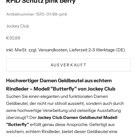
RFID Schutz pink berry
Artikelnummer: 1570-01-99-pink
Jockey Club
Angebot
€30,99
inkl. MwSt. zzgl.
Versandkosten
, Lieferzeit 2-3 Werktage (DE).
AUSVERKAUFT
Hochwertiger Damen Geldbeutel aus echtem
Rindleder – Modell "Butterfly" von Jockey Club
Suchen Sie einen eleganten und funktionalen Damen
Geldbeutel, der nicht nur stilvoll aussieht, sondern auch durch
seine hochwertige Verarbeitung und vielseitige Ausstattung
überzeugt? Der
Jockey Club Damen Geldbeutel Modell
"Butterfly"
erfüllt genau diese Ansprüche. Gefertigt aus
weichem, echtem Rindleder, bietet dieser Geldbeutel eine