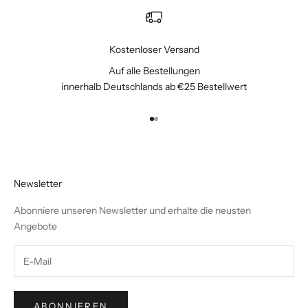
Kostenloser Versand
Auf alle Bestellungen
innerhalb Deutschlands ab €25 Bestellwert
Gehe zu Element 1
Gehe zu Element 2
Newsletter
Abonniere unseren Newsletter und erhalte die neusten
Angebote
ABONNIEREN