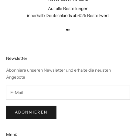
Auf alle Bestellungen
innerhalb Deutschlands ab €25 Bestellwert
Gehe zu Element 1
Gehe zu Element 2
Newsletter
Abonniere unseren Newsletter und erhalte die neusten
Angebote
ABONNIEREN
Menü