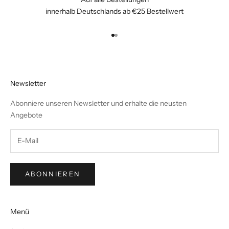
innerhalb Deutschlands ab €25 Bestellwert
Gehe zu Element 1
Gehe zu Element 2
Newsletter
Abonniere unseren Newsletter und erhalte die neusten
Angebote
ABONNIEREN
Menü