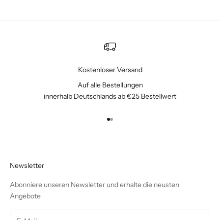
Kostenloser Versand
Auf alle Bestellungen
innerhalb Deutschlands ab €25 Bestellwert
Gehe zu Element 1
Gehe zu Element 2
Newsletter
Abonniere unseren Newsletter und erhalte die neusten
Angebote