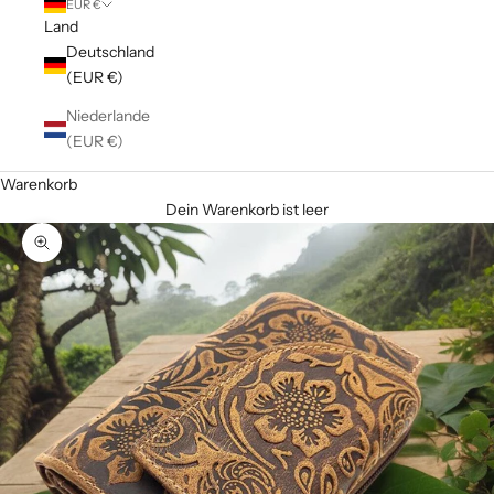
EUR €
Land
Deutschland
(EUR €)
Niederlande
(EUR €)
Warenkorb
Dein Warenkorb ist leer
Bild vergrößern