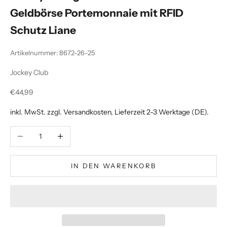
Geldbörse Portemonnaie mit RFID
Schutz Liane
Artikelnummer: 8672-26-25
Jockey Club
Angebot
€44,99
inkl. MwSt. zzgl.
Versandkosten
, Lieferzeit 2-3 Werktage (DE).
Anzahl verringern
Anzahl erhöhen
IN DEN WARENKORB