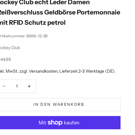
Jockey Club echt Leder Damen
Reißverschluss Geldbörse Portemonnaie
mit RFID Schutz petrol
rtikelnummer: 8666-12-38
ockey Club
ngebot
44,99
nkl. MwSt. zzgl.
Versandkosten
, Lieferzeit 2-3 Werktage (DE).
nzahl verringern
Anzahl erhöhen
IN DEN WARENKORB