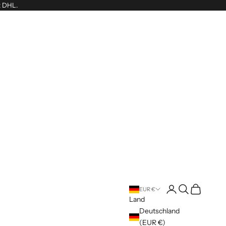
t DHL.
Anmelden
Suchen
Warenkorb
EUR €
Land
Deutschland
(EUR €)