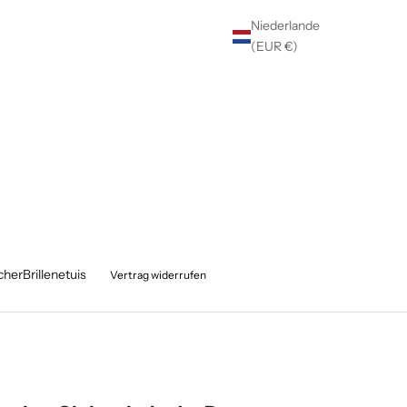
Niederlande
(EUR €)
cher
Brillenetuis
Vertrag widerrufen