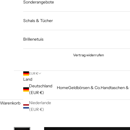
Sonderangebote
Schals & Tücher
Brillenetuis
Vertrag widerrufen
EUR €
Land
Deutschland
Home
Geldbörsen & Co.
Handtaschen & 
(EUR €)
Niederlande
Warenkorb
(EUR €)