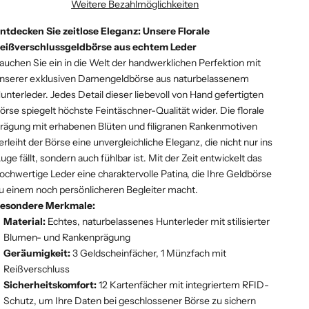
Weitere Bezahlmöglichkeiten
ntdecken Sie zeitlose Eleganz: Unsere Florale
eißverschlussgeldbörse aus echtem Leder
auchen Sie ein in die Welt der handwerklichen Perfektion mit
nserer exklusiven Damengeldbörse aus naturbelassenem
unterleder. Jedes Detail dieser liebevoll von Hand gefertigten
örse spiegelt höchste Feintäschner-Qualität wider. Die florale
rägung mit erhabenen Blüten und filigranen Rankenmotiven
erleiht der Börse eine unvergleichliche Eleganz, die nicht nur ins
uge fällt, sondern auch fühlbar ist. Mit der Zeit entwickelt das
ochwertige Leder eine charaktervolle Patina, die Ihre Geldbörse
u einem noch persönlicheren Begleiter macht.
esondere Merkmale:
Material:
Echtes, naturbelassenes Hunterleder mit stilisierter
Blumen- und Rankenprägung
Geräumigkeit:
3 Geldscheinfächer, 1 Münzfach mit
Reißverschluss
Sicherheitskomfort:
12 Kartenfächer mit integriertem RFID-
Schutz, um Ihre Daten bei geschlossener Börse zu sichern