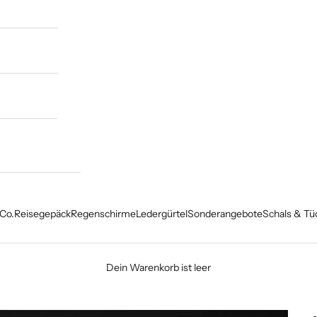
Co.
Reisegepäck
Regenschirme
Ledergürtel
Sonderangebote
Schals & Tü
Dein Warenkorb ist leer