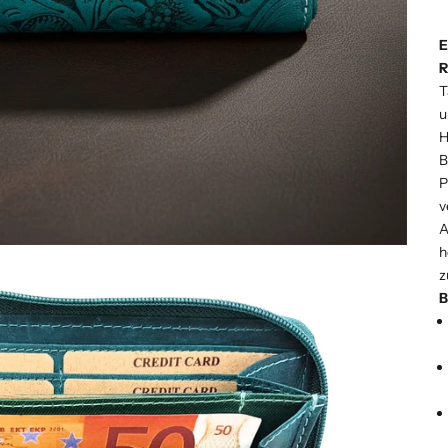
E
R
T
u
H
B
P
v
A
h
z
B