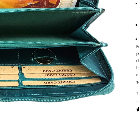
M
p
d
I
a
s
T