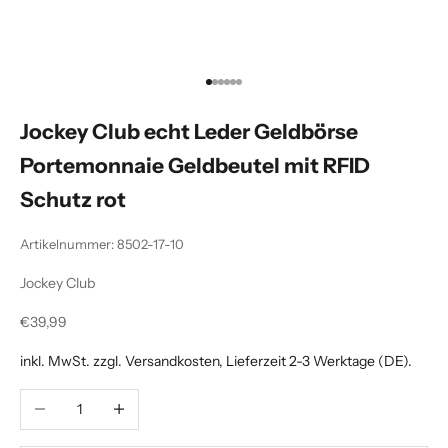
Gehe zu Element 1
Gehe zu Element 2
Gehe zu Element 3
Gehe zu Element 4
Gehe zu Element 5
Gehe zu Element 6
Jockey Club echt Leder Geldbörse
Portemonnaie Geldbeutel mit RFID
Schutz rot
Artikelnummer: 8502-17-10
Jockey Club
Angebot
€39,99
inkl. MwSt. zzgl.
Versandkosten
, Lieferzeit 2-3 Werktage (DE).
Anzahl verringern
Anzahl erhöhen