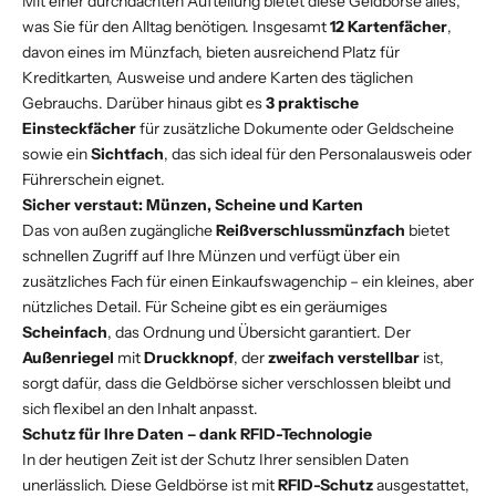
Mit einer durchdachten Aufteilung bietet diese Geldbörse alles,
was Sie für den Alltag benötigen. Insgesamt
12 Kartenfächer
,
davon eines im Münzfach, bieten ausreichend Platz für
Kreditkarten, Ausweise und andere Karten des täglichen
Gebrauchs. Darüber hinaus gibt es
3 praktische
Einsteckfächer
für zusätzliche Dokumente oder Geldscheine
sowie ein
Sichtfach
, das sich ideal für den Personalausweis oder
Führerschein eignet.
Sicher verstaut: Münzen, Scheine und Karten
Das von außen zugängliche
Reißverschlussmünzfach
bietet
schnellen Zugriff auf Ihre Münzen und verfügt über ein
zusätzliches Fach für einen Einkaufswagenchip – ein kleines, aber
nützliches Detail. Für Scheine gibt es ein geräumiges
Scheinfach
, das Ordnung und Übersicht garantiert. Der
Außenriegel
mit
Druckknopf
, der
zweifach verstellbar
ist,
sorgt dafür, dass die Geldbörse sicher verschlossen bleibt und
sich flexibel an den Inhalt anpasst.
Schutz für Ihre Daten – dank RFID-Technologie
In der heutigen Zeit ist der Schutz Ihrer sensiblen Daten
unerlässlich. Diese Geldbörse ist mit
RFID-Schutz
ausgestattet,