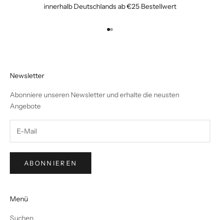
innerhalb Deutschlands ab €25 Bestellwert
Gehe zu Element 1
Gehe zu Element 2
Newsletter
Abonniere unseren Newsletter und erhalte die neusten
Angebote
ABONNIEREN
Menü
Suchen