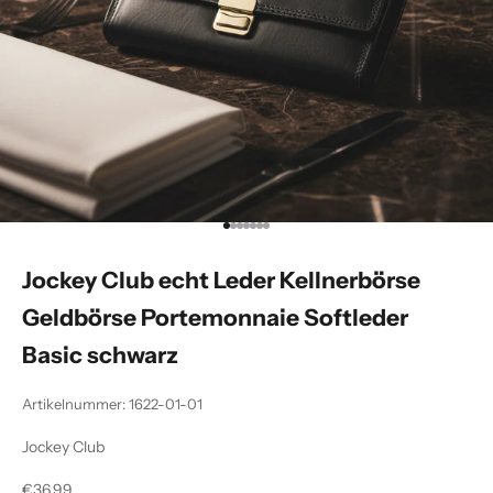
Gehe zu Element 1
Gehe zu Element 2
Gehe zu Element 3
Gehe zu Element 4
Gehe zu Element 5
Gehe zu Element 6
Gehe zu Element 7
Jockey Club echt Leder Kellnerbörse
Geldbörse Portemonnaie Softleder
Basic schwarz
Artikelnummer: 1622-01-01
Jockey Club
Angebot
€36,99