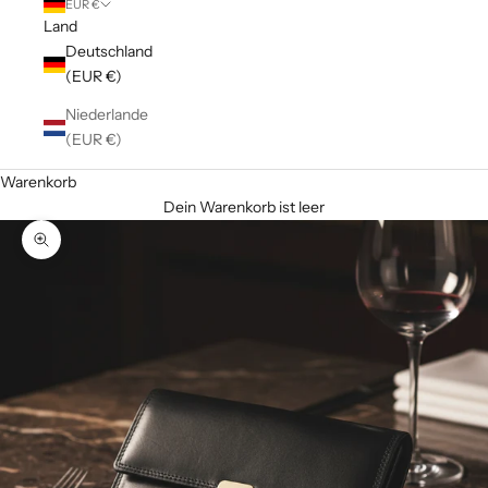
EUR €
Land
Deutschland
(EUR €)
Niederlande
(EUR €)
Warenkorb
Dein Warenkorb ist leer
Bild vergrößern