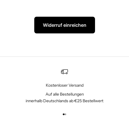
Widerruf einreichen
Kostenloser Versand
Auf alle Bestellungen
innerhalb Deutschlands ab €25 Bestellwert
Gehe zu Element 1
Gehe zu Element 2