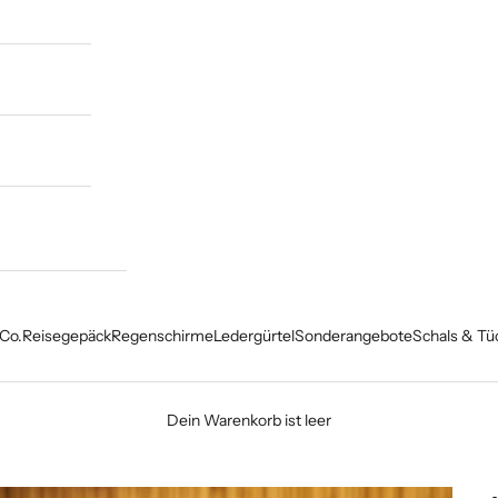
Co.
Reisegepäck
Regenschirme
Ledergürtel
Sonderangebote
Schals & Tü
Dein Warenkorb ist leer