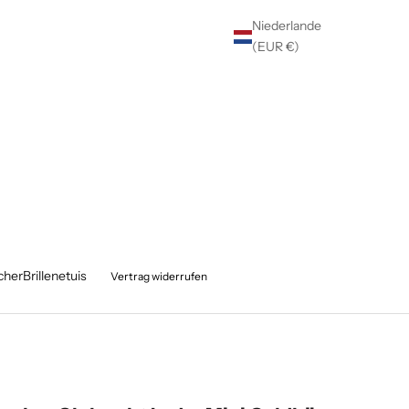
Niederlande
(EUR €)
cher
Brillenetuis
Vertrag widerrufen