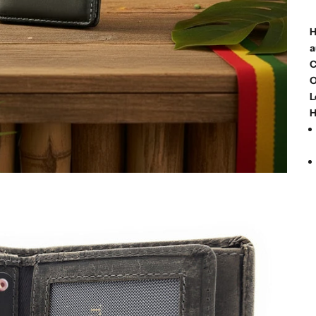
H
a
C
O
L
H