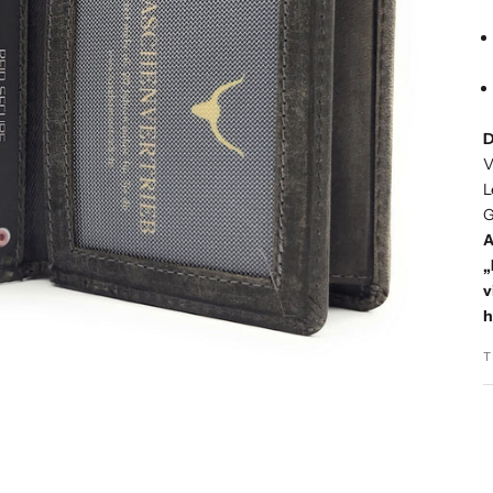
D
V
L
G
A
„
v
h
T