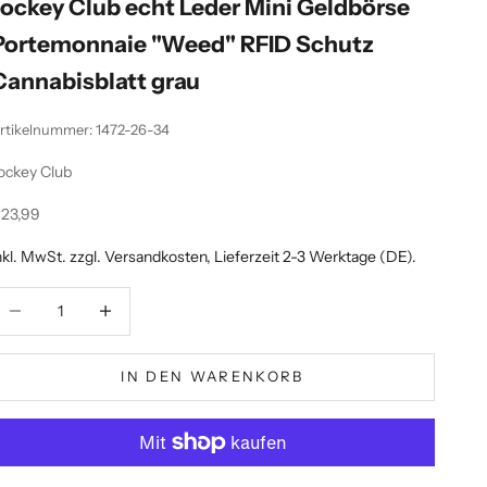
Jockey Club echt Leder Mini Geldbörse
Portemonnaie "Weed" RFID Schutz
Cannabisblatt grau
rtikelnummer: 1472-26-34
ockey Club
ngebot
23,99
nkl. MwSt. zzgl.
Versandkosten
, Lieferzeit 2-3 Werktage (DE).
nzahl verringern
Anzahl erhöhen
IN DEN WARENKORB