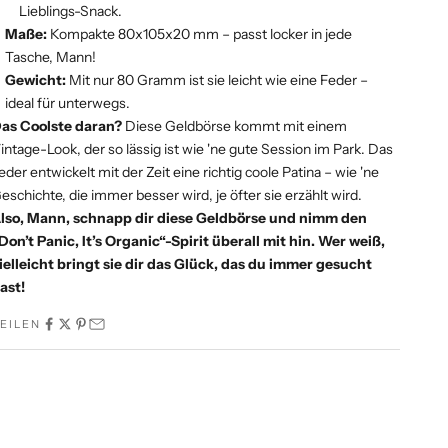
Lieblings-Snack.
Maße:
Kompakte 80x105x20 mm – passt locker in jede
Tasche, Mann!
Gewicht:
Mit nur 80 Gramm ist sie leicht wie eine Feder –
ideal für unterwegs.
as Coolste daran?
Diese Geldbörse kommt mit einem
intage-Look, der so lässig ist wie 'ne gute Session im Park. Das
eder entwickelt mit der Zeit eine richtig coole Patina – wie 'ne
eschichte, die immer besser wird, je öfter sie erzählt wird.
lso, Mann, schnapp dir diese Geldbörse und nimm den
Don’t Panic, It’s Organic“-Spirit überall mit hin. Wer weiß,
ielleicht bringt sie dir das Glück, das du immer gesucht
ast!
EILEN