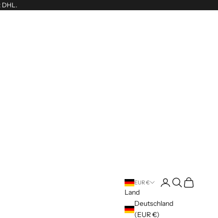
t DHL.
Anmelden
Suchen
Warenkorb
EUR €
Land
Deutschland
(EUR €)