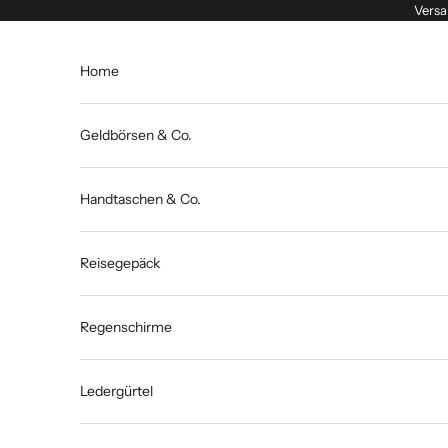
Zum Inhalt springen
Versa
Home
Geldbörsen & Co.
Handtaschen & Co.
Reisegepäck
Regenschirme
Ledergürtel