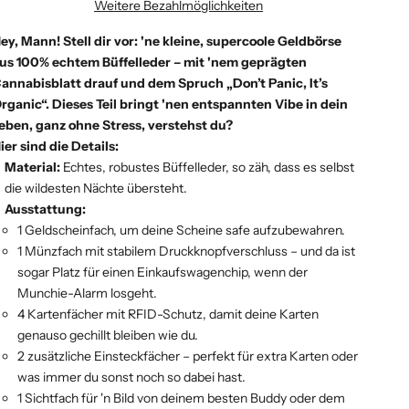
Weitere Bezahlmöglichkeiten
ey, Mann! Stell dir vor: 'ne kleine, supercoole Geldbörse
us 100% echtem Büffelleder – mit 'nem geprägten
annabisblatt drauf und dem Spruch „Don’t Panic, It’s
rganic“. Dieses Teil bringt 'nen entspannten Vibe in dein
eben, ganz ohne Stress, verstehst du?
ier sind die Details:
Material:
Echtes, robustes Büffelleder, so zäh, dass es selbst
die wildesten Nächte übersteht.
Ausstattung:
1 Geldscheinfach, um deine Scheine safe aufzubewahren.
1 Münzfach mit stabilem Druckknopfverschluss – und da ist
sogar Platz für einen Einkaufswagenchip, wenn der
Munchie-Alarm losgeht.
4 Kartenfächer mit RFID-Schutz, damit deine Karten
genauso gechillt bleiben wie du.
2 zusätzliche Einsteckfächer – perfekt für extra Karten oder
was immer du sonst noch so dabei hast.
1 Sichtfach für 'n Bild von deinem besten Buddy oder dem