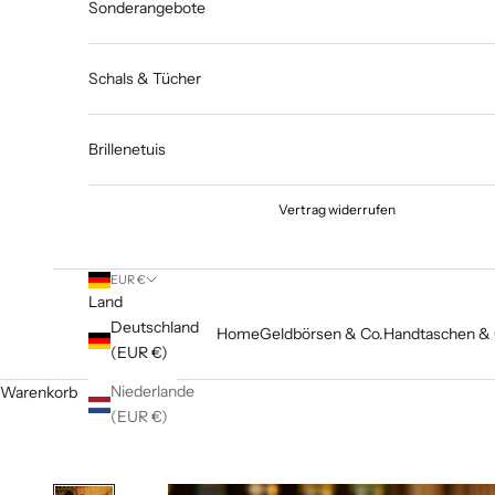
Sonderangebote
Schals & Tücher
Brillenetuis
Vertrag widerrufen
EUR €
Land
Deutschland
Home
Geldbörsen & Co.
Handtaschen & 
(EUR €)
Niederlande
Warenkorb
(EUR €)