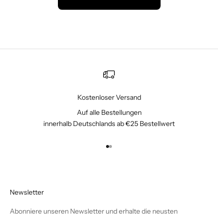
Kostenloser Versand
Auf alle Bestellungen
innerhalb Deutschlands ab €25 Bestellwert
Gehe zu Element 1
Gehe zu Element 2
Newsletter
Abonniere unseren Newsletter und erhalte die neusten