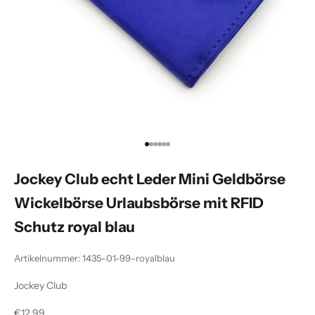
Gehe zu Element 1
Gehe zu Element 2
Gehe zu Element 3
Gehe zu Element 4
Gehe zu Element 5
Gehe zu Element 6
Jockey Club echt Leder Mini Geldbörse
Wickelbörse Urlaubsbörse mit RFID
Schutz royal blau
Artikelnummer: 1435-01-99-royalblau
Jockey Club
Angebot
€12,99