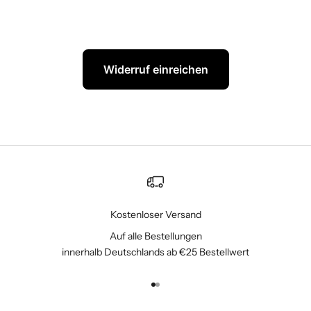
Widerruf einreichen
Kostenloser Versand
Auf alle Bestellungen
innerhalb Deutschlands ab €25 Bestellwert
Gehe zu Element 1
Gehe zu Element 2