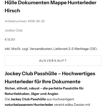
Hülle Dokumenten Mappe Hunterleder
Hirsch
Artikelnummer: 4108-26-25
Jockey Club
Angebot
€19,99
inkl. MwSt. zzgl.
Versandkosten
, Lieferzeit 2-3 Werktage (DE).
AUSVERKAUFT
Jockey Club Passhülle – Hochwertiges
Hunterleder für Ihre Dokumente
Sicher, stilvoll, robust – die perfekte Passhülle für
Naturliebhaber, Jäger und Angler.
Die
Jockey Club Passhülle
aus hochwertigem
naturbelassenem Hunterleder
vereint edles Design mit