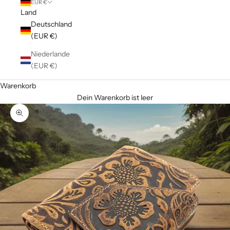
EUR €
Land
Deutschland
(EUR €)
Niederlande
(EUR €)
Warenkorb
Dein Warenkorb ist leer
Bild vergrößern