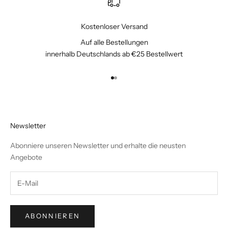
Kostenloser Versand
Auf alle Bestellungen
innerhalb Deutschlands ab €25 Bestellwert
Gehe zu Element 1
Gehe zu Element 2
Newsletter
Abonniere unseren Newsletter und erhalte die neusten
Angebote
ABONNIEREN