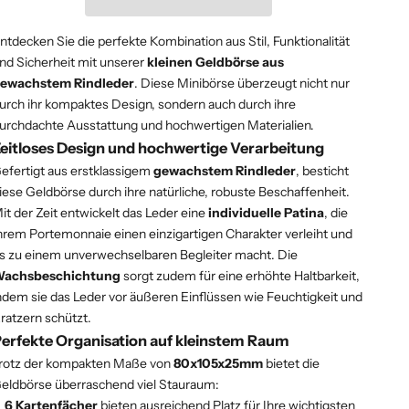
ntdecken Sie die perfekte Kombination aus Stil, Funktionalität
nd Sicherheit mit unserer
kleinen Geldbörse aus
ewachstem Rindleder
. Diese Minibörse überzeugt nicht nur
urch ihr kompaktes Design, sondern auch durch ihre
urchdachte Ausstattung und hochwertigen Materialien.
eitloses Design und hochwertige Verarbeitung
efertigt aus erstklassigem
gewachstem Rindleder
, besticht
iese Geldbörse durch ihre natürliche, robuste Beschaffenheit.
it der Zeit entwickelt das Leder eine
individuelle Patina
, die
hrem Portemonnaie einen einzigartigen Charakter verleiht und
s zu einem unverwechselbaren Begleiter macht. Die
achsbeschichtung
sorgt zudem für eine erhöhte Haltbarkeit,
ndem sie das Leder vor äußeren Einflüssen wie Feuchtigkeit und
ratzern schützt.
erfekte Organisation auf kleinstem Raum
rotz der kompakten Maße von
80x105x25mm
bietet die
eldbörse überraschend viel Stauraum:
6 Kartenfächer
bieten ausreichend Platz für Ihre wichtigsten