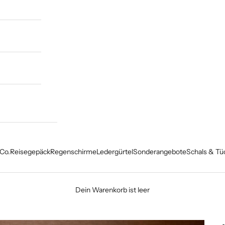
Co.
Reisegepäck
Regenschirme
Ledergürtel
Sonderangebote
Schals & Tü
Dein Warenkorb ist leer