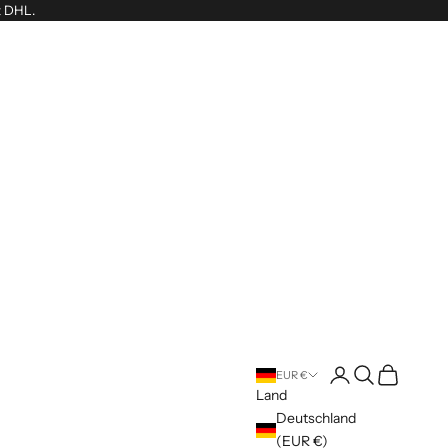
t DHL.
Anmelden
Suchen
Warenkorb
EUR €
Land
Deutschland
(EUR €)