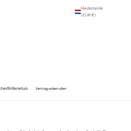
Niederlande
(EUR €)
cher
Brillenetuis
Vertrag widerrufen