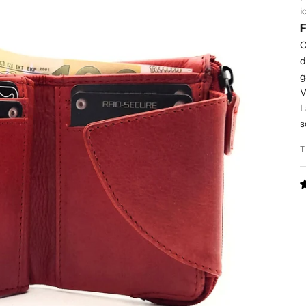
i
F
O
d
g
V
L
s
T