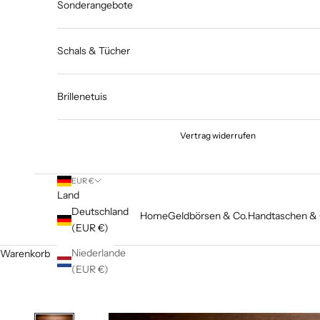
Sonderangebote
Schals & Tücher
Brillenetuis
Vertrag widerrufen
EUR €
Land
Deutschland
Home
Geldbörsen & Co.
Handtaschen & 
(EUR €)
Niederlande
Warenkorb
(EUR €)