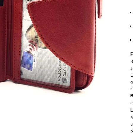
P
B
a
E
g
s
R
s
L
M
u
p