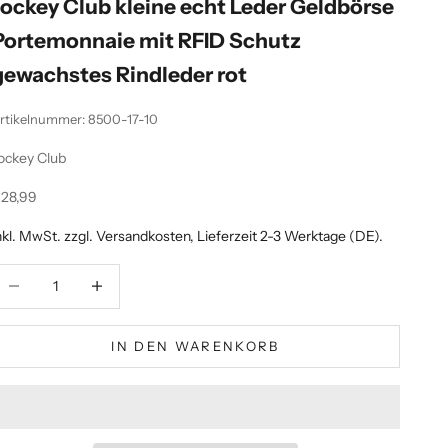
Jockey Club kleine echt Leder Geldbörse
Portemonnaie mit RFID Schutz
gewachstes Rindleder rot
rtikelnummer: 8500-17-10
ockey Club
ngebot
28,99
nkl. MwSt. zzgl.
Versandkosten
, Lieferzeit 2-3 Werktage (DE).
nzahl verringern
Anzahl erhöhen
IN DEN WARENKORB