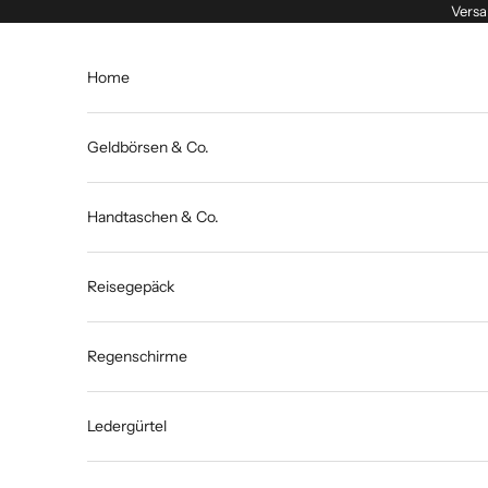
Zum Inhalt springen
Versa
Home
Geldbörsen & Co.
Handtaschen & Co.
Reisegepäck
Regenschirme
Ledergürtel