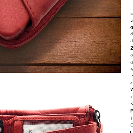
E
u
g
d
d
Z
G
d
M
I
e
W
i
K
P
T
G