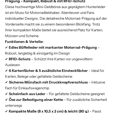
Prägung – Kompakt, Robust & mit RFID-Schutz
Diese hochwertige Mini-Geldbörse aus geprägtem Hunterleder
ist ein Muss für Motorradliebhaber, Abenteurer und Fans
individueller Designs. Die detailreiche Motorrad-Prägung auf der
Vorderseite macht sie zu einem besonderen Blickfang. Trotz
ihrer kompakten Maße bietet sie ausreichend Platz für Karten,
Münzen und Scheine.
Funktionen & Vorteile:
✔
Edles Büffelleder mit markanter Motorrad-Prägung
–
Robust, langlebig & einzigartig im Design
✔
RFID-Schutz
– Schützt Ihre Karten vor ungewolltem
Auslesen
✔
6 Kartenfächer & 5 zusätzliche Einsteckfächer
– Ideal für
Karten, Belege oder gefaltete Geldscheine
✔
Sicheres Münzfach mit Druckknopfverschluss
– Inklusive
Fach für Einkaufswagenchip
✔
Scheinfach aus Leder
– Für gefaltete Geldscheine geeignet
✔
Öse zur Befestigung einer Kette
– Für zusätzliche Sicherheit
unterwegs
✔
Kompakte Maße (8 x 10,5 x 2 cm) & leicht (80 g)
– Passt