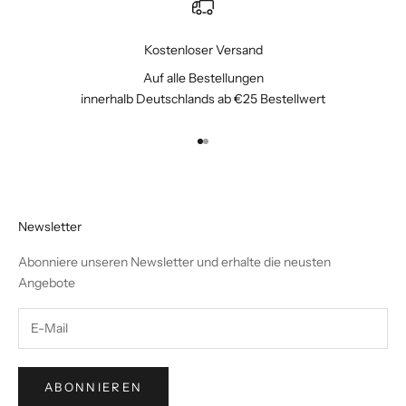
Kostenloser Versand
Auf alle Bestellungen
innerhalb Deutschlands ab €25 Bestellwert
Gehe zu Element 1
Gehe zu Element 2
Newsletter
Abonniere unseren Newsletter und erhalte die neusten
Angebote
ABONNIEREN