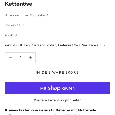
Kettenöse
Artikelnummer: 1808-26-34
Jockey Club
Angebot
€24,99
inkl. MwSt. zzgl.
Versandkosten
, Lieferzeit 2-3 Werktage (DE).
Anzahl verringern
Anzahl erhöhen
IN DEN WARENKORB
Weitere Bezahlmöglichkeiten
Kleines Portemonnaie aus Büffelleder mit Motorrad-