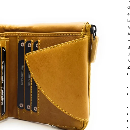
D
d
e
L
M
A
H
B
ü
M
Z