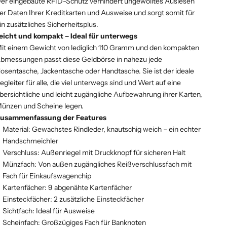
er eingebaute RFID-Schutz verhindert ungewolltes Auslesen
er Daten Ihrer Kreditkarten und Ausweise und sorgt somit für
in zusätzliches Sicherheitsplus.
eicht und kompakt – Ideal für unterwegs
it einem Gewicht von lediglich 110 Gramm und den kompakten
bmessungen passt diese Geldbörse in nahezu jede
osentasche, Jackentasche oder Handtasche. Sie ist der ideale
egleiter für alle, die viel unterwegs sind und Wert auf eine
bersichtliche und leicht zugängliche Aufbewahrung ihrer Karten,
ünzen und Scheine legen.
usammenfassung der Features
Material: Gewachstes Rindleder, knautschig weich – ein echter
Handschmeichler
Verschluss: Außenriegel mit Druckknopf für sicheren Halt
Münzfach: Von außen zugängliches Reißverschlussfach mit
Fach für Einkaufswagenchip
Kartenfächer: 9 abgenähte Kartenfächer
Einsteckfächer: 2 zusätzliche Einsteckfächer
Sichtfach: Ideal für Ausweise
Scheinfach: Großzügiges Fach für Banknoten