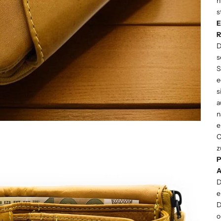
n
s
E
R
D
s
S
e
s
a
n
e
C
z
P
A
D
e
D
o