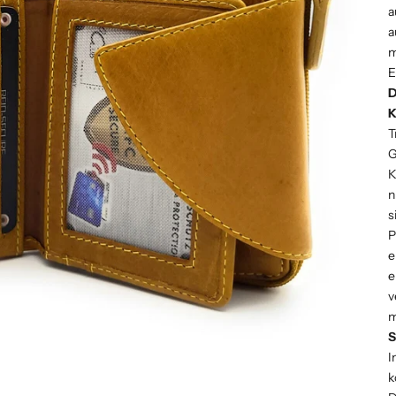
a
a
m
E
D
K
T
G
K
n
s
P
e
e
v
m
S
I
k