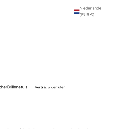
Niederlande
(EUR €)
cher
Brillenetuis
Vertrag widerrufen