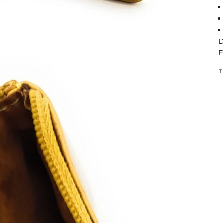
D
F
T