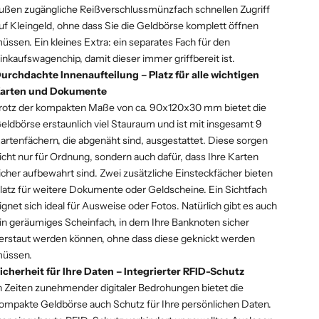
ußen zugängliche Reißverschlussmünzfach schnellen Zugriff
uf Kleingeld, ohne dass Sie die Geldbörse komplett öffnen
üssen. Ein kleines Extra: ein separates Fach für den
inkaufswagenchip, damit dieser immer griffbereit ist.
urchdachte Innenaufteilung – Platz für alle wichtigen
arten und Dokumente
rotz der kompakten Maße von ca. 90x120x30 mm bietet die
eldbörse erstaunlich viel Stauraum und ist mit insgesamt 9
artenfächern, die abgenäht sind, ausgestattet. Diese sorgen
icht nur für Ordnung, sondern auch dafür, dass Ihre Karten
icher aufbewahrt sind. Zwei zusätzliche Einsteckfächer bieten
latz für weitere Dokumente oder Geldscheine. Ein Sichtfach
ignet sich ideal für Ausweise oder Fotos. Natürlich gibt es auch
in geräumiges Scheinfach, in dem Ihre Banknoten sicher
erstaut werden können, ohne dass diese geknickt werden
üssen.
icherheit für Ihre Daten – Integrierter RFID-Schutz
n Zeiten zunehmender digitaler Bedrohungen bietet die
ompakte Geldbörse auch Schutz für Ihre persönlichen Daten.