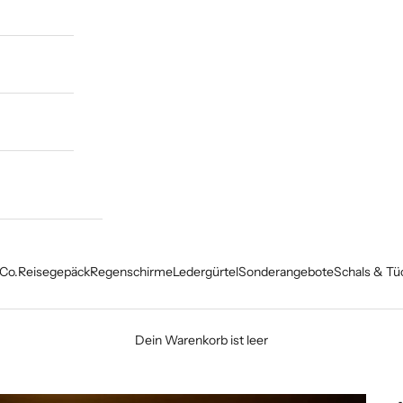
Co.
Reisegepäck
Regenschirme
Ledergürtel
Sonderangebote
Schals & Tü
Dein Warenkorb ist leer