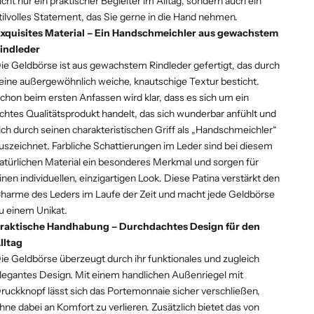
icht nur ein praktischer Begleiter im Alltag, sondern auch ein
tilvolles Statement, das Sie gerne in die Hand nehmen.
xquisites Material – Ein Handschmeichler aus gewachstem
indleder
ie Geldbörse ist aus gewachstem Rindleder gefertigt, das durch
eine außergewöhnlich weiche, knautschige Textur besticht.
chon beim ersten Anfassen wird klar, dass es sich um ein
chtes Qualitätsprodukt handelt, das sich wunderbar anfühlt und
ich durch seinen charakteristischen Griff als „Handschmeichler“
uszeichnet. Farbliche Schattierungen im Leder sind bei diesem
atürlichen Material ein besonderes Merkmal und sorgen für
inen individuellen, einzigartigen Look. Diese Patina verstärkt den
harme des Leders im Laufe der Zeit und macht jede Geldbörse
u einem Unikat.
raktische Handhabung – Durchdachtes Design für den
lltag
ie Geldbörse überzeugt durch ihr funktionales und zugleich
legantes Design. Mit einem handlichen Außenriegel mit
ruckknopf lässt sich das Portemonnaie sicher verschließen,
hne dabei an Komfort zu verlieren. Zusätzlich bietet das von