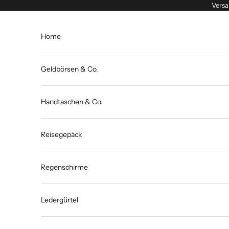
Zum Inhalt springen
Versa
Home
Geldbörsen & Co.
Handtaschen & Co.
Reisegepäck
Regenschirme
Ledergürtel