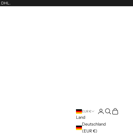
t DHL.
Anmelden
Suchen
Warenkorb
EUR €
Land
Deutschland
(EUR €)