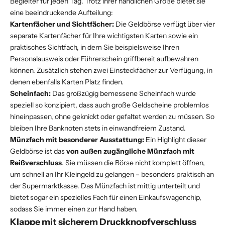
Begleiter für jeden Tag. Trotz ihrer handlichen Größe bietet sie
eine beeindruckende Aufteilung:
Kartenfächer und Sichtfächer:
Die Geldbörse verfügt über vier
separate Kartenfächer für Ihre wichtigsten Karten sowie ein
praktisches Sichtfach, in dem Sie beispielsweise Ihren
Personalausweis oder Führerschein griffbereit aufbewahren
können. Zusätzlich stehen zwei Einsteckfächer zur Verfügung, in
denen ebenfalls Karten Platz finden.
Scheinfach:
Das großzügig bemessene Scheinfach wurde
speziell so konzipiert, dass auch große Geldscheine problemlos
hineinpassen, ohne geknickt oder gefaltet werden zu müssen. So
bleiben Ihre Banknoten stets in einwandfreiem Zustand.
Münzfach mit besonderer Ausstattung:
Ein Highlight dieser
Geldbörse ist das
von außen zugängliche Münzfach mit
Reißverschluss
. Sie müssen die Börse nicht komplett öffnen,
um schnell an Ihr Kleingeld zu gelangen – besonders praktisch an
der Supermarktkasse. Das Münzfach ist mittig unterteilt und
bietet sogar ein spezielles Fach für einen Einkaufswagenchip,
sodass Sie immer einen zur Hand haben.
Klappe mit sicherem Druckknopfverschluss