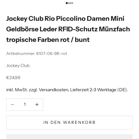
Gehe zu Element 1
Gehe zu Element 2
Gehe zu Element 3
Gehe zu Element 4
Jockey Club Rio Piccolino Damen Mini
Geldbörse Leder RFID-Schutz Münzfach
tropische Farben rot / bunt
Artikelnummer: 8107-06-98-rot
Jockey Club
Angebot
€24,99
inkl. MwSt. zzgl.
Versandkosten
, Lieferzeit 2-3 Werktage (DE).
Anzahl verringern
Anzahl erhöhen
IN DEN WARENKORB