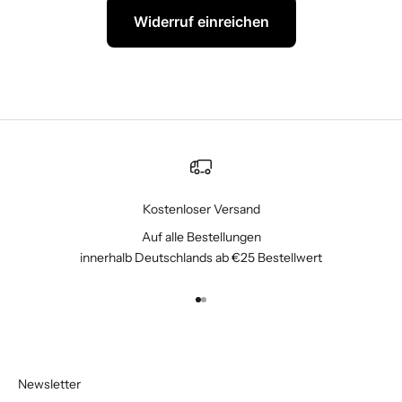
Widerruf einreichen
Kostenloser Versand
Auf alle Bestellungen
innerhalb Deutschlands ab €25 Bestellwert
Gehe zu Element 1
Gehe zu Element 2
Newsletter