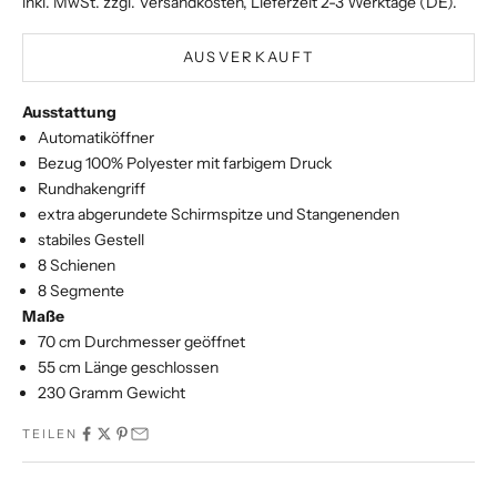
inkl. MwSt. zzgl.
Versandkosten
, Lieferzeit 2-3 Werktage (DE).
AUSVERKAUFT
Ausstattung
Automatiköffner
Bezug 100% Polyester mit farbigem Druck
Rundhakengriff
extra abgerundete Schirmspitze und Stangenenden
stabiles Gestell
8 Schienen
8 Segmente
Maße
70 cm Durchmesser geöffnet
55 cm Länge geschlossen
230 Gramm Gewicht
TEILEN