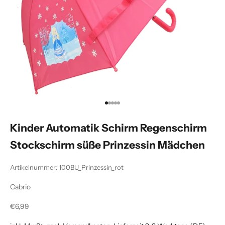
Gehe zu Element 1
Gehe zu Element 2
Gehe zu Element 3
Gehe zu Element 4
Gehe zu Element 5
Kinder Automatik Schirm Regenschirm
Stockschirm süße Prinzessin Mädchen
Artikelnummer: 100BU_Prinzessin_rot
Cabrio
Angebot
€6,99