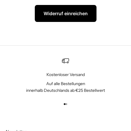
Widerruf einreichen
Kostenloser Versand
Auf alle Bestellungen
innerhalb Deutschlands ab €25 Bestellwert
Gehe zu Element 1
Gehe zu Element 2