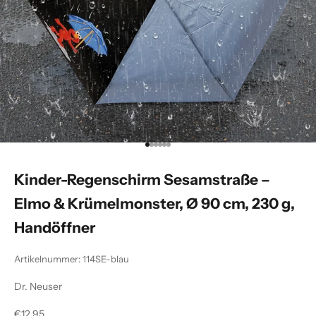
Gehe zu Element 1
Gehe zu Element 2
Gehe zu Element 3
Gehe zu Element 4
Gehe zu Element 5
Gehe zu Element 6
Kinder-Regenschirm Sesamstraße –
Elmo & Krümelmonster, Ø 90 cm, 230 g,
Handöffner
Artikelnummer: 114SE-blau
Dr. Neuser
Angebot
€12,95