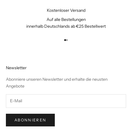
Kostenloser Versand
Auf alle Bestellungen
innerhalb Deutschlands ab €25 Bestellwert
Gehe zu Element 1
Gehe zu Element 2
Newsletter
Abonniere unseren Newsletter und erhalte die neusten
Angebote
ABONNIEREN