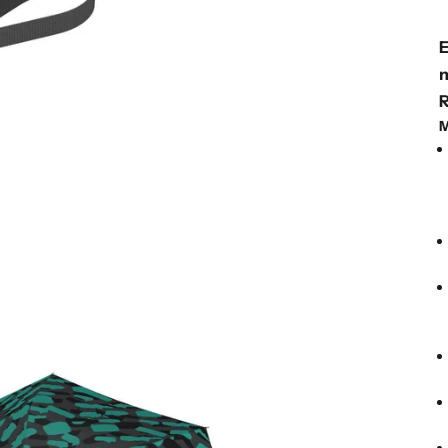
E
m
M