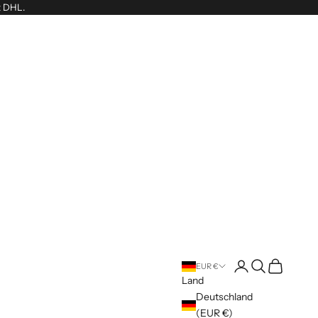
t DHL.
Anmelden
Suchen
Warenkorb
EUR €
Land
Deutschland
(EUR €)