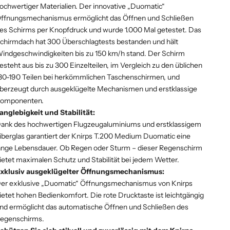
ochwertiger Materialien. Der innovative „Duomatic“
ffnungsmechanismus ermöglicht das Öffnen und Schließen
es Schirms per Knopfdruck und wurde 1.000 Mal getestet. Das
chirmdach hat 300 Überschlagtests bestanden und hält
indgeschwindigkeiten bis zu 150 km/h stand. Der Schirm
esteht aus bis zu 300 Einzelteilen, im Vergleich zu den üblichen
80-190 Teilen bei herkömmlichen Taschenschirmen, und
berzeugt durch ausgeklügelte Mechanismen und erstklassige
omponenten.
anglebigkeit und Stabilität:
ank des hochwertigen Flugzeugaluminiums und erstklassigem
iberglas garantiert der Knirps T.200 Medium Duomatic eine
ange Lebensdauer. Ob Regen oder Sturm – dieser Regenschirm
ietet maximalen Schutz und Stabilität bei jedem Wetter.
xklusiv ausgeklügelter Öffnungsmechanismus:
er exklusive „Duomatic“ Öffnungsmechanismus von Knirps
ietet hohen Bedienkomfort. Die rote Drucktaste ist leichtgängig
nd ermöglicht das automatische Öffnen und Schließen des
egenschirms.