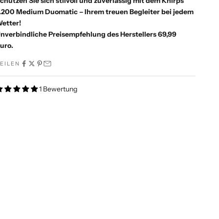
chützen Sie sich stilvoll und zuverlässig mit dem Knirps
.200 Medium Duomatic – Ihrem treuen Begleiter bei jedem
etter!
nverbindliche Preisempfehlung des Herstellers 69,99
uro.
EILEN
1 Bewertung