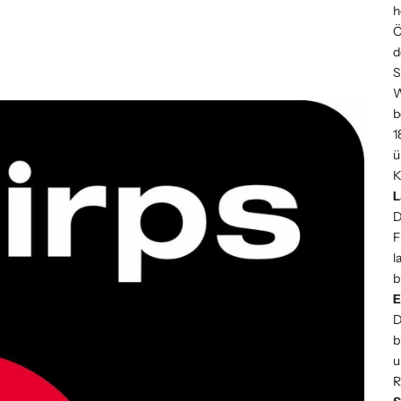
h
Ö
d
S
W
b
1
ü
K
L
D
F
l
b
E
D
b
u
R