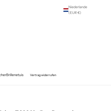
Niederlande
(EUR €)
cher
Brillenetuis
Vertrag widerrufen