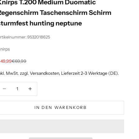
Knirps T.200 Medium Duomatic
Regenschirm Taschenschirm Schirm
sturmfest hunting neptune
rtikelnummer: 9532018625
nirps
ngebot
Regulärer Preis
49,99
€69,99
nkl. MwSt. zzgl.
Versandkosten
, Lieferzeit 2-3 Werktage (DE).
nzahl verringern
Anzahl erhöhen
IN DEN WARENKORB