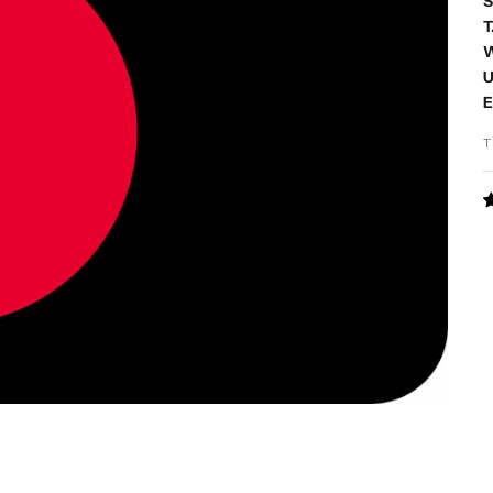
S
T
W
U
E
T