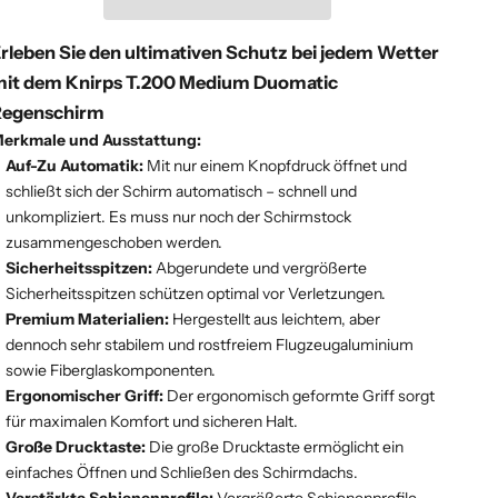
rleben Sie den ultimativen Schutz bei jedem Wetter
it dem Knirps T.200 Medium Duomatic
Regenschirm
erkmale und Ausstattung:
Auf-Zu Automatik:
Mit nur einem Knopfdruck öffnet und
schließt sich der Schirm automatisch – schnell und
unkompliziert. Es muss nur noch der Schirmstock
zusammengeschoben werden.
Sicherheitsspitzen:
Abgerundete und vergrößerte
Sicherheitsspitzen schützen optimal vor Verletzungen.
Premium Materialien:
Hergestellt aus leichtem, aber
dennoch sehr stabilem und rostfreiem Flugzeugaluminium
sowie Fiberglaskomponenten.
Ergonomischer Griff:
Der ergonomisch geformte Griff sorgt
für maximalen Komfort und sicheren Halt.
Große Drucktaste:
Die große Drucktaste ermöglicht ein
einfaches Öffnen und Schließen des Schirmdachs.
Verstärkte Schienenprofile:
Vergrößerte Schienenprofile