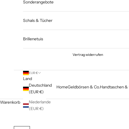
Sonderangebote
Schals & Tücher
Brillenetuis
Vertrag widerrufen
EUR €
Land
Deutschland
Home
Geldbörsen & Co.
Handtaschen & 
(EUR €)
Niederlande
Warenkorb
(EUR €)