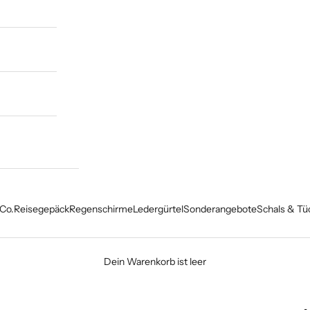
Co.
Reisegepäck
Regenschirme
Ledergürtel
Sonderangebote
Schals & Tü
Dein Warenkorb ist leer