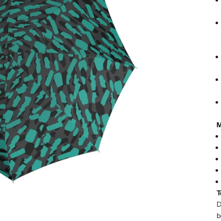
M
T
D
b