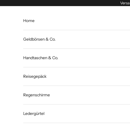
Zum Inhalt springen
Versa
Home
Geldbörsen & Co.
Handtaschen & Co.
Reisegepäck
Regenschirme
Ledergürtel