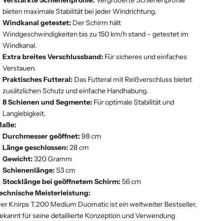
bieten maximale Stabilität bei jeder Windrichtung.
Windkanal getestet:
Der Schirm hält
Windgeschwindigkeiten bis zu 150 km/h stand – getestet im
Windkanal.
Extra breites Verschlussband:
Für sicheres und einfaches
Verstauen.
Praktisches Futteral:
Das Futteral mit Reißverschluss bietet
zusätzlichen Schutz und einfache Handhabung.
8 Schienen und Segmente:
Für optimale Stabilität und
Langlebigkeit.
aße:
Durchmesser geöffnet:
98 cm
Länge geschlossen:
28 cm
Gewicht:
320 Gramm
Schienenlänge:
53 cm
Stocklänge bei geöffnetem Schirm:
56 cm
echnische Meisterleistung:
er Knirps T.200 Medium Duomatic ist ein weltweiter Bestseller,
ekannt für seine detaillierte Konzeption und Verwendung