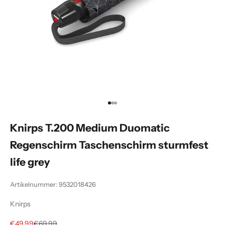
Gehe zu Element 1
Gehe zu Element 2
Gehe zu Element 3
Knirps T.200 Medium Duomatic
Regenschirm Taschenschirm sturmfest
life grey
Artikelnummer: 9532018426
Knirps
Angebot
Regulärer Preis
€49,99
€69,99