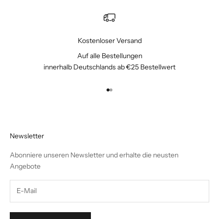
Kostenloser Versand
Auf alle Bestellungen
innerhalb Deutschlands ab €25 Bestellwert
Gehe zu Element 1
Gehe zu Element 2
Newsletter
Abonniere unseren Newsletter und erhalte die neusten
Angebote