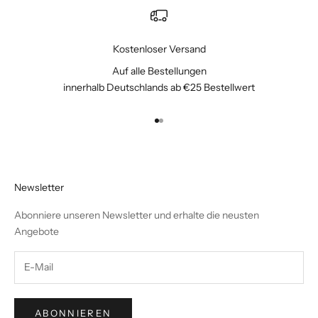
Kostenloser Versand
Auf alle Bestellungen
innerhalb Deutschlands ab €25 Bestellwert
Gehe zu Element 1
Gehe zu Element 2
Newsletter
Abonniere unseren Newsletter und erhalte die neusten
Angebote
ABONNIEREN