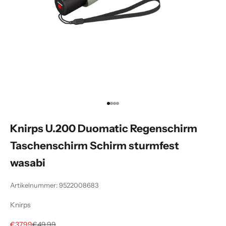
Gehe zu Element 1
Gehe zu Element 2
Gehe zu Element 3
Gehe zu Element 4
Knirps U.200 Duomatic Regenschirm
Taschenschirm Schirm sturmfest
wasabi
Artikelnummer: 9522008683
Knirps
Angebot
Regulärer Preis
€37,99
€49,99