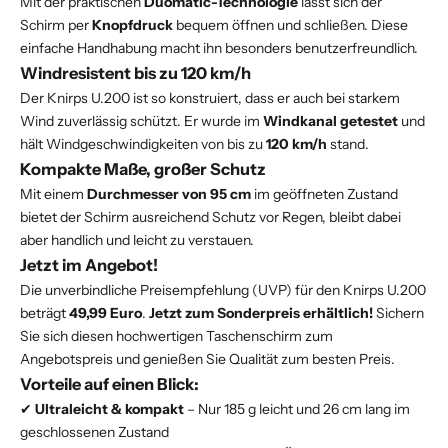
Mit der praktischen
Duomatic-Technologie
lässt sich der
Schirm per
Knopfdruck
bequem öffnen und schließen. Diese
einfache Handhabung macht ihn besonders benutzerfreundlich.
Windresistent bis zu 120 km/h
Der Knirps U.200 ist so konstruiert, dass er auch bei starkem
Wind zuverlässig schützt. Er wurde im
Windkanal getestet
und
hält Windgeschwindigkeiten von bis zu
120 km/h
stand.
Kompakte Maße, großer Schutz
Mit einem
Durchmesser von 95 cm
im geöffneten Zustand
bietet der Schirm ausreichend Schutz vor Regen, bleibt dabei
aber handlich und leicht zu verstauen.
Jetzt im Angebot!
Die unverbindliche Preisempfehlung (UVP) für den Knirps U.200
beträgt
49,99 Euro
.
Jetzt zum Sonderpreis erhältlich!
Sichern
Sie sich diesen hochwertigen Taschenschirm zum
Angebotspreis und genießen Sie Qualität zum besten Preis.
Vorteile auf einen Blick:
✔
Ultraleicht & kompakt
– Nur 185 g leicht und 26 cm lang im
geschlossenen Zustand