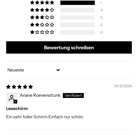
1
0
0
0
0
Bewertung schreiben
Sort by
30/12/2024
Ariane Roevenstrunk
Leoschirm
Ein sehr toller Schirm.Einfach nur schön.