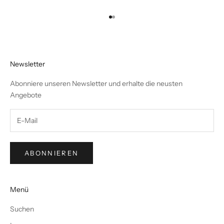
Gehe zu Element 1
Gehe zu Element 2
Newsletter
Abonniere unseren Newsletter und erhalte die neusten
Angebote
ABONNIEREN
Menü
Suchen