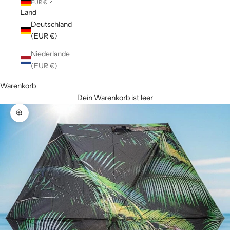
EUR €
Land
Deutschland
(EUR €)
Niederlande
(EUR €)
Warenkorb
Dein Warenkorb ist leer
Bild vergrößern