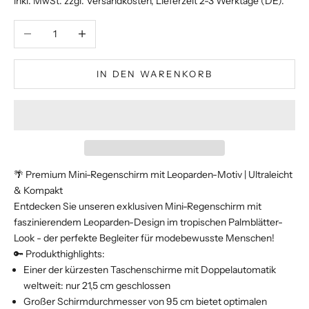
inkl. MwSt. zzgl.
Versandkosten
, Lieferzeit 2-3 Werktage (DE).
Anzahl verringern
Anzahl erhöhen
IN DEN WARENKORB
🌴 Premium Mini-Regenschirm mit Leoparden-Motiv | Ultraleicht
& Kompakt
Entdecken Sie unseren exklusiven Mini-Regenschirm mit
faszinierendem Leoparden-Design im tropischen Palmblätter-
Look - der perfekte Begleiter für modebewusste Menschen!
🔑 Produkthighlights:
Einer der kürzesten Taschenschirme mit Doppelautomatik
weltweit: nur 21,5 cm geschlossen
Großer Schirmdurchmesser von 95 cm bietet optimalen