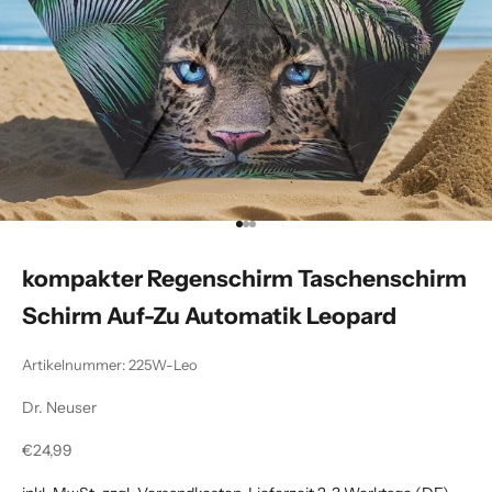
Gehe zu Element 1
Gehe zu Element 2
Gehe zu Element 3
kompakter Regenschirm Taschenschirm
Schirm Auf-Zu Automatik Leopard
Artikelnummer: 225W-Leo
Dr. Neuser
Angebot
€24,99