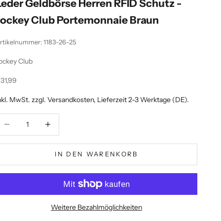
Leder Geldbörse Herren RFID Schutz -
Jockey Club Portemonnaie Braun
rtikelnummer: 1183-26-25
ockey Club
ngebot
31,99
nkl. MwSt. zzgl.
Versandkosten
, Lieferzeit 2-3 Werktage (DE).
nzahl verringern
Anzahl erhöhen
IN DEN WARENKORB
Weitere Bezahlmöglichkeiten