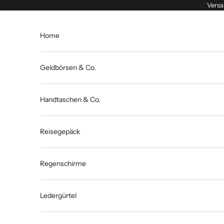
Zum Inhalt springen
Versa
Home
Geldbörsen & Co.
Handtaschen & Co.
Reisegepäck
Regenschirme
Ledergürtel