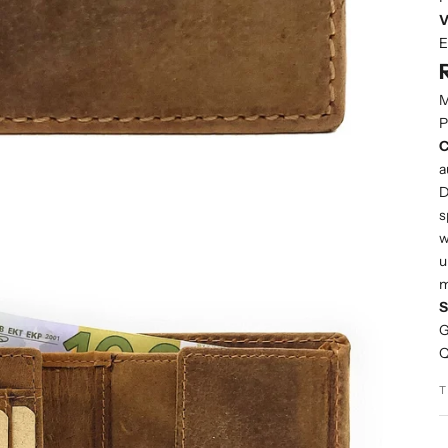
V
E
M
P
C
a
D
s
w
u
m
S
G
Q
T