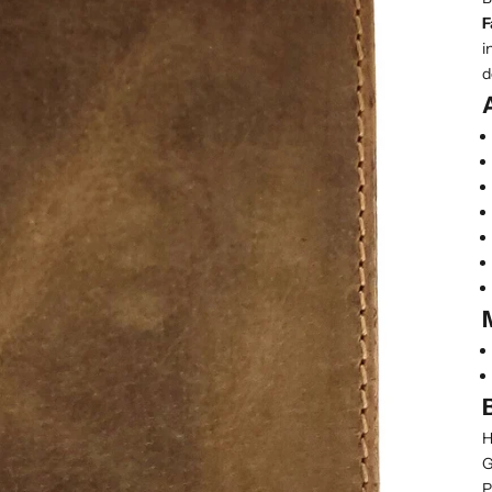
F
i
d
H
G
P