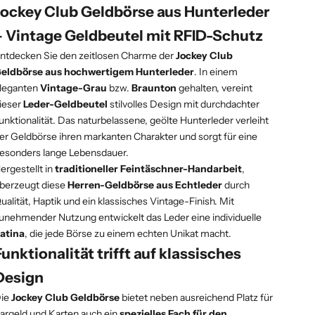
Jockey Club Geldbörse aus Hunterleder
– Vintage Geldbeutel mit RFID-Schutz
ntdecken Sie den zeitlosen Charme der
Jockey Club
eldbörse aus hochwertigem Hunterleder
. In einem
leganten
Vintage-Grau
bzw.
Braunton
gehalten, vereint
ieser
Leder-Geldbeutel
stilvolles Design mit durchdachter
unktionalität. Das naturbelassene, geölte Hunterleder verleiht
er Geldbörse ihren markanten Charakter und sorgt für eine
esonders lange Lebensdauer.
ergestellt in
traditioneller Feintäschner-Handarbeit
,
berzeugt diese
Herren-Geldbörse aus Echtleder
durch
ualität, Haptik und ein klassisches Vintage-Finish. Mit
unehmender Nutzung entwickelt das Leder eine individuelle
atina
, die jede Börse zu einem echten Unikat macht.
Funktionalität trifft auf klassisches
Design
ie
Jockey Club Geldbörse
bietet neben ausreichend Platz für
argeld und Karten auch ein
spezielles Fach für den