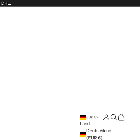
t DHL.
Anmelden
Suchen
Warenkorb
EUR €
Land
Deutschland
(EUR €)