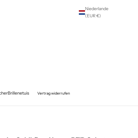
Niederlande
(EUR €)
cher
Brillenetuis
Vertrag widerrufen