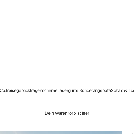
Co.
Reisegepäck
Regenschirme
Ledergürtel
Sonderangebote
Schals & Tü
Dein Warenkorb ist leer