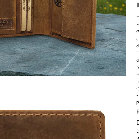
E
G
e
d
F
d
b
H
ü
Q
z
P
D
B