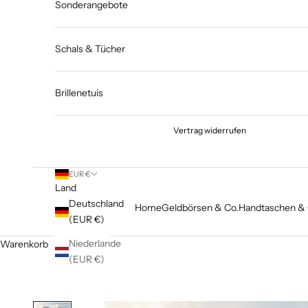
Sonderangebote
Schals & Tücher
Brillenetuis
Vertrag widerrufen
EUR €
Land
Deutschland
Home
Geldbörsen & Co.
Handtaschen & 
(EUR €)
Niederlande
Warenkorb
(EUR €)