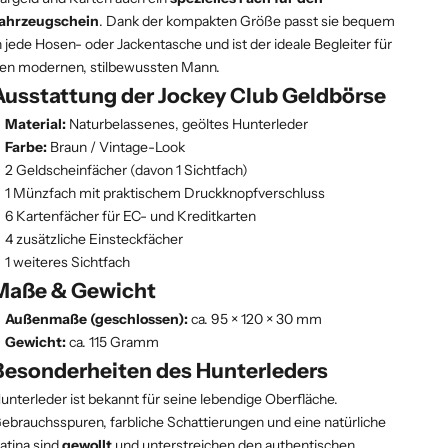
ahrzeugschein
. Dank der kompakten Größe passt sie bequem
n jede Hosen- oder Jackentasche und ist der ideale Begleiter für
en modernen, stilbewussten Mann.
Ausstattung der Jockey Club Geldbörse
Material:
Naturbelassenes, geöltes Hunterleder
Farbe:
Braun / Vintage-Look
2 Geldscheinfächer (davon 1 Sichtfach)
1 Münzfach mit praktischem Druckknopfverschluss
6 Kartenfächer für EC- und Kreditkarten
4 zusätzliche Einsteckfächer
1 weiteres Sichtfach
Maße & Gewicht
Außenmaße (geschlossen):
ca. 95 × 120 × 30 mm
Gewicht:
ca. 115 Gramm
Besonderheiten des Hunterleders
unterleder ist bekannt für seine lebendige Oberfläche.
ebrauchsspuren, farbliche Schattierungen und eine natürliche
atina sind
gewollt
und unterstreichen den authentischen