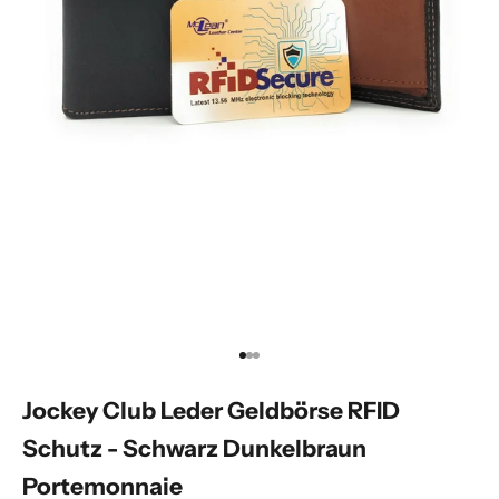
Gehe zu Element 1
Gehe zu Element 2
Gehe zu Element 3
Jockey Club Leder Geldbörse RFID
Schutz - Schwarz Dunkelbraun
Portemonnaie