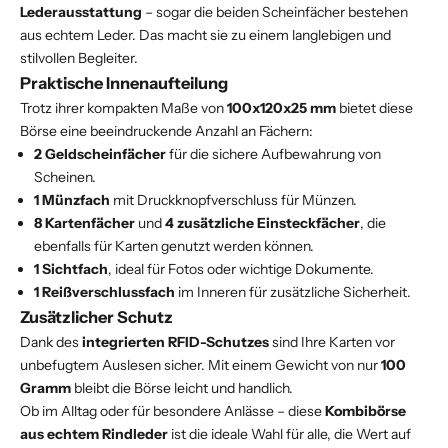
Lederausstattung
– sogar die beiden Scheinfächer bestehen
aus echtem Leder. Das macht sie zu einem langlebigen und
stilvollen Begleiter.
Praktische Innenaufteilung
Trotz ihrer kompakten Maße von
100x120x25 mm
bietet diese
Börse eine beeindruckende Anzahl an Fächern:
2 Geldscheinfächer
für die sichere Aufbewahrung von
Scheinen.
1 Münzfach
mit Druckknopfverschluss für Münzen.
8 Kartenfächer
und
4 zusätzliche Einsteckfächer
, die
ebenfalls für Karten genutzt werden können.
1 Sichtfach
, ideal für Fotos oder wichtige Dokumente.
1 Reißverschlussfach
im Inneren für zusätzliche Sicherheit.
Zusätzlicher Schutz
Dank des
integrierten RFID-Schutzes
sind Ihre Karten vor
unbefugtem Auslesen sicher. Mit einem Gewicht von nur
100
Gramm
bleibt die Börse leicht und handlich.
Ob im Alltag oder für besondere Anlässe – diese
Kombibörse
aus echtem Rindleder
ist die ideale Wahl für alle, die Wert auf