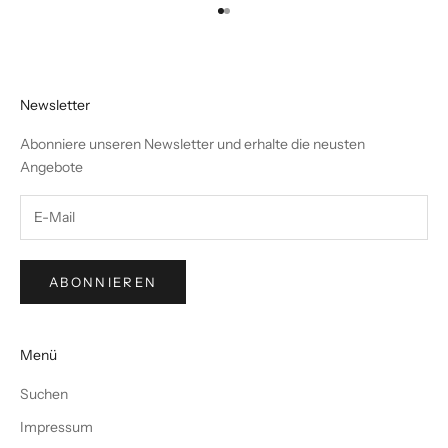
Gehe zu Element 1
Gehe zu Element 2
Newsletter
Abonniere unseren Newsletter und erhalte die neusten
Angebote
ABONNIEREN
Menü
Suchen
Impressum