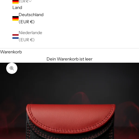
EUR €
Land
Deutschland
(EUR €)
Niederlande
(EUR €)
Warenkorb
Dein Warenkorb ist leer
Bild vergrößern