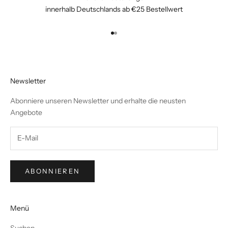
innerhalb Deutschlands ab €25 Bestellwert
Gehe zu Element 1
Gehe zu Element 2
Newsletter
Abonniere unseren Newsletter und erhalte die neusten
Angebote
ABONNIEREN
Menü