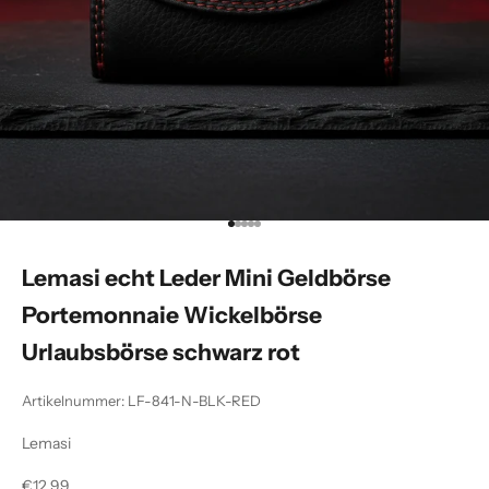
Gehe zu Element 1
Gehe zu Element 2
Gehe zu Element 3
Gehe zu Element 4
Gehe zu Element 5
Lemasi echt Leder Mini Geldbörse
Portemonnaie Wickelbörse
Urlaubsbörse schwarz rot
Artikelnummer: LF-841-N-BLK-RED
Lemasi
Angebot
€12,99