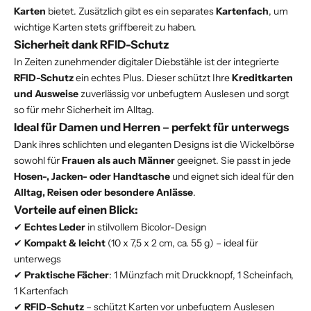
Karten
bietet. Zusätzlich gibt es ein separates
Kartenfach
, um
wichtige Karten stets griffbereit zu haben.
Sicherheit dank RFID-Schutz
In Zeiten zunehmender digitaler Diebstähle ist der integrierte
RFID-Schutz
ein echtes Plus. Dieser schützt Ihre
Kreditkarten
und Ausweise
zuverlässig vor unbefugtem Auslesen und sorgt
so für mehr Sicherheit im Alltag.
Ideal für Damen und Herren – perfekt für unterwegs
Dank ihres schlichten und eleganten Designs ist die Wickelbörse
sowohl für
Frauen als auch Männer
geeignet. Sie passt in jede
Hosen-, Jacken- oder Handtasche
und eignet sich ideal für den
Alltag, Reisen oder besondere Anlässe
.
Vorteile auf einen Blick:
✔
Echtes Leder
in stilvollem Bicolor-Design
✔
Kompakt & leicht
(10 x 7,5 x 2 cm, ca. 55 g) – ideal für
unterwegs
✔
Praktische Fächer
: 1 Münzfach mit Druckknopf, 1 Scheinfach,
1 Kartenfach
✔
RFID-Schutz
– schützt Karten vor unbefugtem Auslesen