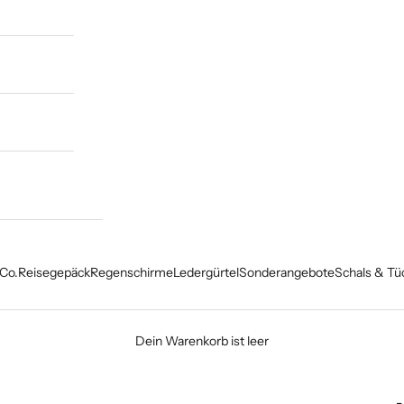
Co.
Reisegepäck
Regenschirme
Ledergürtel
Sonderangebote
Schals & Tü
Dein Warenkorb ist leer