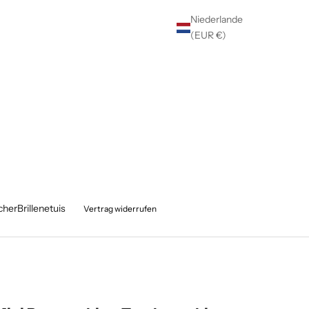
Niederlande
(EUR €)
cher
Brillenetuis
Vertrag widerrufen