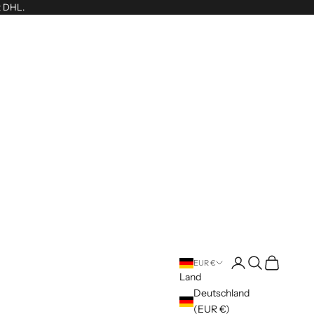
t DHL.
Anmelden
Suchen
Warenkorb
EUR €
Land
Deutschland
(EUR €)