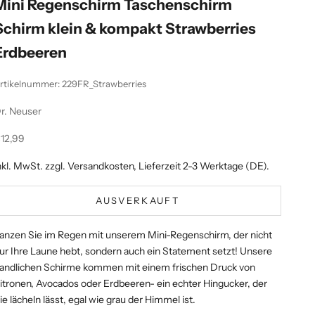
Mini Regenschirm Taschenschirm
Schirm klein & kompakt Strawberries
Erdbeeren
rtikelnummer: 229FR_Strawberries
r. Neuser
ngebot
12,99
nkl. MwSt. zzgl.
Versandkosten
, Lieferzeit 2-3 Werktage (DE).
AUSVERKAUFT
anzen Sie im Regen mit unserem Mini-Regenschirm, der nicht
ur Ihre Laune hebt, sondern auch ein Statement setzt! Unsere
andlichen Schirme kommen mit einem frischen Druck von
itronen, Avocados oder Erdbeeren- ein echter Hingucker, der
ie lächeln lässt, egal wie grau der Himmel ist.