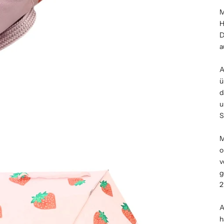
M
H
D
a
A
ü
d
u
S
M
o
v
g
2
A
h