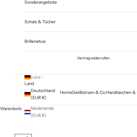
Sonderangebote
Schals & Tücher
Brillenetuis
Vertrag widerrufen
EUR €
Land
Deutschland
Home
Geldbörsen & Co.
Handtaschen & 
(EUR €)
Niederlande
Warenkorb
(EUR €)