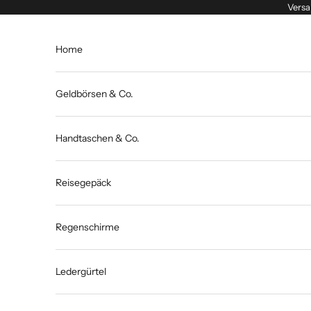
Zum Inhalt springen
Versa
Home
Geldbörsen & Co.
Handtaschen & Co.
Reisegepäck
Regenschirme
Ledergürtel